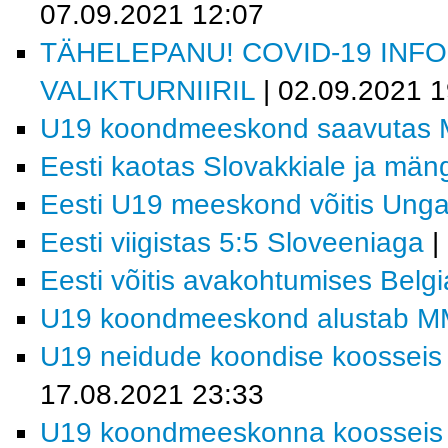
07.09.2021 12:07
TÄHELEPANU! COVID-19 INF
VALIKTURNIIRIL
| 02.09.2021 1
U19 koondmeeskond saavutas M
Eesti kaotas Slovakkiale ja män
Eesti U19 meeskond võitis Ungar
Eesti viigistas 5:5 Sloveeniaga
|
Eesti võitis avakohtumises Belgi
U19 koondmeeskond alustab MM-f
U19 neidude koondise koosseis j
17.08.2021 23:33
U19 koondmeeskonna koosseis MM