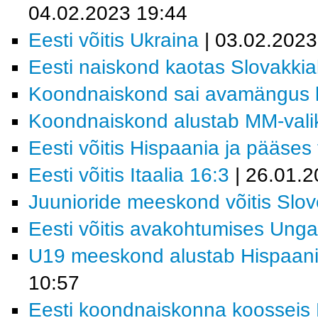
04.02.2023 19:44
Eesti võitis Ukraina
| 03.02.2023
Eesti naiskond kaotas Slovakkia
Koondnaiskond sai avamängus k
Koondnaiskond alustab MM-valikt
Eesti võitis Hispaania ja pääses f
Eesti võitis Itaalia 16:3
| 26.01.2
Juunioride meeskond võitis Slov
Eesti võitis avakohtumises Ungar
U19 meeskond alustab Hispaania
10:57
Eesti koondnaiskonna koosseis M