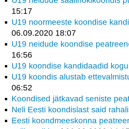
U19 neidude saalihokikoondis p
15:17
U19 noormeeste koondise kandi
06.09.2020 18:07
U19 neidude koondise peatreene
16:56
U19 koondise kandidaadid kogu
U19 koondis alustab ettevalmistu
06:52
Koondised jätkavad seniste pea
Neli Eesti koondislast said raha
Eesti koondmeeskonna peatreen