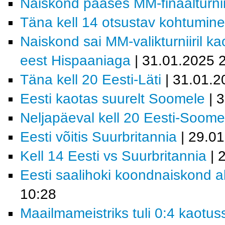
Naiskond pääses MM-finaalturnii
Täna kell 14 otsustav kohtumin
Naiskond sai MM-valikturniiril k
eest Hispaaniaga
| 31.01.2025 
Täna kell 20 Eesti-Läti
| 31.01.2
Eesti kaotas suurelt Soomele
| 
Neljapäeval kell 20 Eesti-Soome
Eesti võitis Suurbritannia
| 29.0
Kell 14 Eesti vs Suurbritannia
| 
Eesti saalihoki koondnaiskond al
10:28
Maailmameistriks tuli 0:4 kaotus