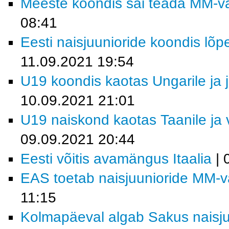
Meeste koondis sai teada MM-val
08:41
Eesti naisjuunioride koondis lõp
11.09.2021 19:54
U19 koondis kaotas Ungarile ja j
10.09.2021 21:01
U19 naiskond kaotas Taanile ja 
09.09.2021 20:44
Eesti võitis avamängus Itaalia
| 
EAS toetab naisjuunioride MM-val
11:15
Kolmapäeval algab Sakus naisjuu