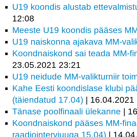
U19 koondis alustab ettevalmistu
12:08
Meeste U19 koondis pääses MM-fi
U19 naiskonna ajakava MM-valiktu
Koondnaiskond sai teada MM-fina
23.05.2021 23:21
U19 neidude MM-valikturniir toi
Kahe Eesti koondislase klubi pää
(täiendatud 17.04)
| 16.04.2021
Tänase poolfinaali ülekanne
| 1
Koondnaiskond pääses MM-finaalt
raadiointervjuuga 15.04)
| 14.04