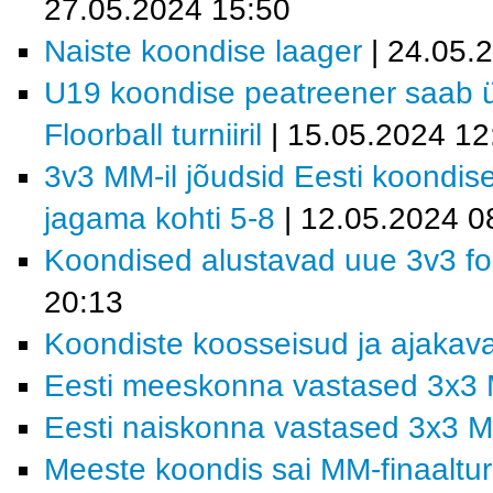
27.05.2024 15:50
Naiste koondise laager
| 24.05.
U19 koondise peatreener saab ül
Floorball turniiril
| 15.05.2024 12
3v3 MM-il jõudsid Eesti koondis
jagama kohti 5-8
| 12.05.2024 0
Koondised alustavad uue 3v3 fo
20:13
Koondiste koosseisud ja ajakav
Eesti meeskonna vastased 3x3 
Eesti naiskonna vastased 3x3 M
Meeste koondis sai MM-finaalturn