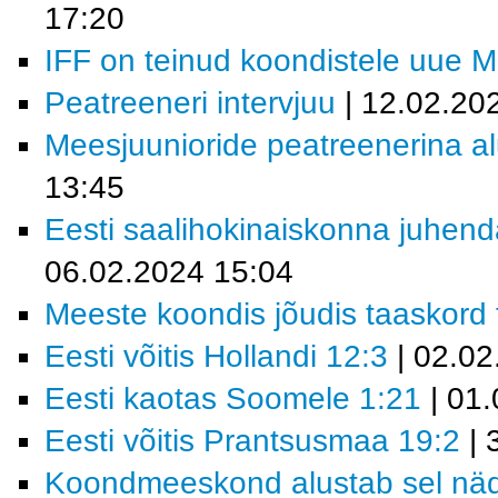
17:20
IFF on teinud koondistele uue 
Peatreeneri intervjuu
| 12.02.20
Meesjuunioride peatreenerina al
13:45
Eesti saalihokinaiskonna juhend
06.02.2024 15:04
Meeste koondis jõudis taaskord fi
Eesti võitis Hollandi 12:3
| 02.02
Eesti kaotas Soomele 1:21
| 01.
Eesti võitis Prantsusmaa 19:2
| 
Koondmeeskond alustab sel nädal