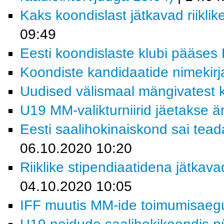
Kaks koondislast jätkavad riiklik
09:49
Eesti koondislaste klubi pääses R
Koondiste kandidaatide nimekirja
Uudised välismaal mängivatest k
U19 MM-valikturniirid jäetakse ä
Eesti saalihokinaiskond sai tead
06.10.2020 10:20
Riiklike stipendiaatidena jätkav
04.10.2020 10:05
IFF muutis MM-ide toimumisaeg