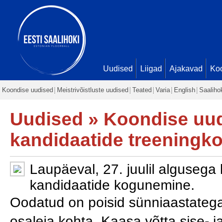
Uudised
Liigad
Ajakavad
Ko
Koondise uudised
Meistrivõistluste uudised
Teated
Varia
English
Saaliho
Uudised
»
Koondise uu
kandidaatide treeningk
Laupäeval, 27. juulil algusega
kandidaatide kogunemine.
Oodatud on poisid sünniaastate
osaleja kohta. Kaasa võtta sise- ja