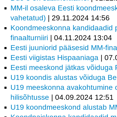
MM-il osaleva Eesti koondmees
vahetatud)
| 29.11.2024 14:56
Koondmeeskonna kandidaadid p
finaalturniiri
| 04.11.2024 13:04
Eesti juuniorid pääsesid MM-finaa
Eesti viigistas Hispaaniaga
| 07.
Eesti meeskond jätkas võiduga 
U19 koondis alustas võiduga Bel
U19 meeskonna avakohtumine on 
hilisõhtusse
| 04.09.2024 12:51
U19 koondmeeskond alustab MM-v