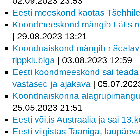
02.09.2023 23:53
Eesti meeskond kaotas Tšehhile
Koondmeeskond mängib Lätis ma
| 29.08.2023 13:21
Koondnaiskond mängib nädalav
tippklubiga
| 03.08.2023 12:59
Eesti koondmeeskond sai teada 2
vastased ja ajakava
| 05.07.202
Koondnaiskonna alagrupimängude
25.05.2023 21:51
Eesti võitis Austraalia ja sai 13.
Eesti viigistas Taaniga, laupäeva