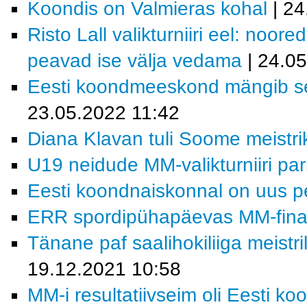
Koondis on Valmieras kohal
| 24
Risto Lall valikturniiri eel: noor
peavad ise välja vedama
| 24.0
Eesti koondmeeskond mängib sel 
23.05.2022 11:42
Diana Klavan tuli Soome meistri
U19 neidude MM-valikturniiri pa
Eesti koondnaiskonnal on uus p
ERR spordipühapäevas MM-finaa
Tänane paf saalihokiliiga meistri
19.12.2021 10:58
MM-i resultatiivseim oli Eesti ko