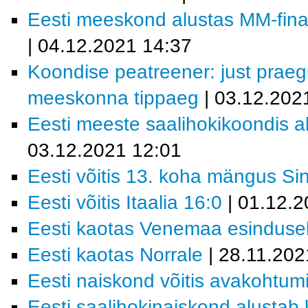
Eesti meeskond alustas MM-finaa
| 04.12.2021 14:37
Koondise peatreener: just prae
meeskonna tippaeg
| 03.12.202
Eesti meeste saalihokikoondis al
03.12.2021 12:01
Eesti võitis 13. koha mängus Si
Eesti võitis Itaalia 16:0
| 01.12.2
Eesti kaotas Venemaa esindusel
Eesti kaotas Norrale
| 28.11.202
Eesti naiskond võitis avakohtum
Eesti saalihokinaiskond alustab 