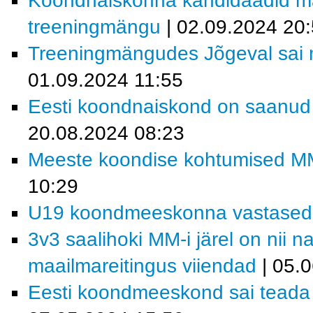
Koondnaiskonna kandidaadid m
treeningmängu
| 02.09.2024 20
Treeningmängudes Jõgeval sai m
01.09.2024 11:55
Eesti koondnaiskond on saanud t
20.08.2024 08:23
Meeste koondise kohtumised MM-f
10:29
U19 koondmeeskonna vastased MM
3v3 saalihoki MM-i järel on nii 
maailmareitingus viiendad
| 05.
Eesti koondmeeskond sai teada M