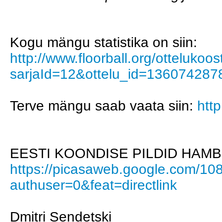
Kogu mängu statistika on siin:
http://www.floorball.org/ottelukoo
sarjaId=12&ottelu_id=136074287
Terve mängu saab vaata siin:
htt
EESTI KOONDISE PILDID HAMB
https://picasaweb.google.com
authuser=0&feat=directlink
Dmitri Sendetski