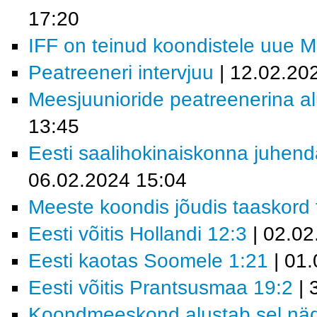
17:20
IFF on teinud koondistele uue 
Peatreeneri intervjuu
| 12.02.20
Meesjuunioride peatreenerina al
13:45
Eesti saalihokinaiskonna juhend
06.02.2024 15:04
Meeste koondis jõudis taaskord fi
Eesti võitis Hollandi 12:3
| 02.02
Eesti kaotas Soomele 1:21
| 01.
Eesti võitis Prantsusmaa 19:2
| 
Koondmeeskond alustab sel nädal