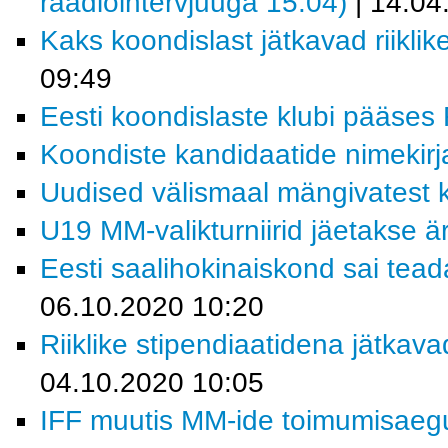
raadiointervjuuga 15.04)
| 14.04
Kaks koondislast jätkavad riiklik
09:49
Eesti koondislaste klubi pääses R
Koondiste kandidaatide nimekirja
Uudised välismaal mängivatest k
U19 MM-valikturniirid jäetakse ä
Eesti saalihokinaiskond sai tead
06.10.2020 10:20
Riiklike stipendiaatidena jätkav
04.10.2020 10:05
IFF muutis MM-ide toimumisaeg