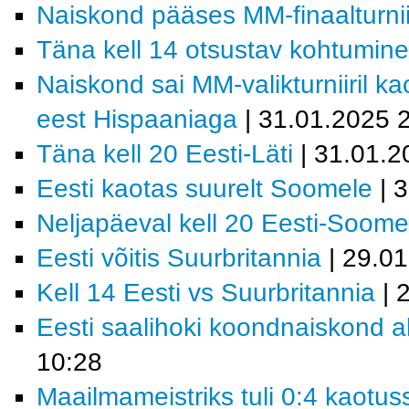
Naiskond pääses MM-finaalturnii
Täna kell 14 otsustav kohtumin
Naiskond sai MM-valikturniiril k
eest Hispaaniaga
| 31.01.2025 
Täna kell 20 Eesti-Läti
| 31.01.2
Eesti kaotas suurelt Soomele
| 
Neljapäeval kell 20 Eesti-Soome
Eesti võitis Suurbritannia
| 29.0
Kell 14 Eesti vs Suurbritannia
| 
Eesti saalihoki koondnaiskond al
10:28
Maailmameistriks tuli 0:4 kaotus