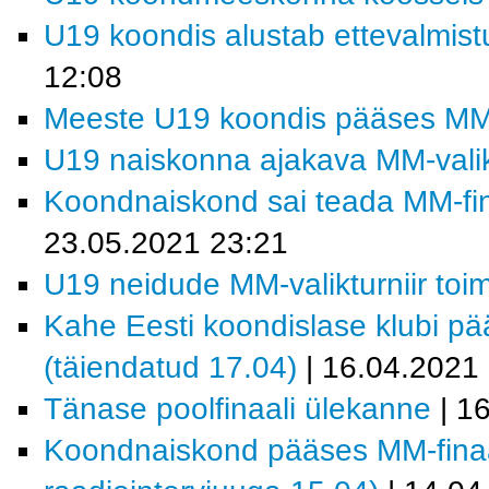
U19 koondis alustab ettevalmistu
12:08
Meeste U19 koondis pääses MM-fi
U19 naiskonna ajakava MM-valiktu
Koondnaiskond sai teada MM-fina
23.05.2021 23:21
U19 neidude MM-valikturniir toi
Kahe Eesti koondislase klubi pää
(täiendatud 17.04)
| 16.04.2021
Tänase poolfinaali ülekanne
| 1
Koondnaiskond pääses MM-finaalt