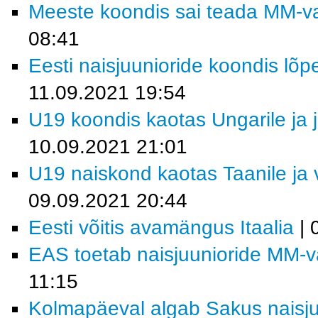
Meeste koondis sai teada MM-val
08:41
Eesti naisjuunioride koondis lõp
11.09.2021 19:54
U19 koondis kaotas Ungarile ja j
10.09.2021 21:01
U19 naiskond kaotas Taanile ja 
09.09.2021 20:44
Eesti võitis avamängus Itaalia
| 
EAS toetab naisjuunioride MM-val
11:15
Kolmapäeval algab Sakus naisjuu