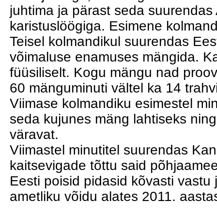
juhtima ja pärast seda suurendas 
karistuslöögiga. Esimene kolmand
Teisel kolmandikul suurendas Eest
võimaluse enamuses mängida. Kan
füüsiliselt. Kogu mängu nad proovi
60 mänguminuti vältel ka 14 trahvi
Viimase kolmandiku esimestel minut
seda kujunes mäng lahtiseks nin
väravat.
Viimastel minutitel suurendas Ka
kaitsevigade tõttu said põhjaamee
Eesti poisid pidasid kõvasti vastu
ametliku võidu alates 2011. aastas