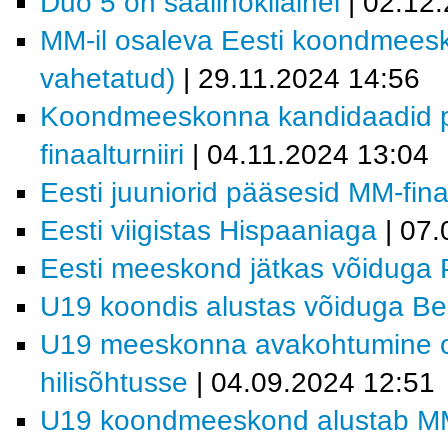
Duo 5 on saalihokilainel
| 02.12
MM-il osaleva Eesti koondmees
vahetatud)
| 29.11.2024 14:56
Koondmeeskonna kandidaadid p
finaalturniiri
| 04.11.2024 13:04
Eesti juuniorid pääsesid MM-finaa
Eesti viigistas Hispaaniaga
| 07.
Eesti meeskond jätkas võiduga 
U19 koondis alustas võiduga Bel
U19 meeskonna avakohtumine on 
hilisõhtusse
| 04.09.2024 12:51
U19 koondmeeskond alustab MM-v