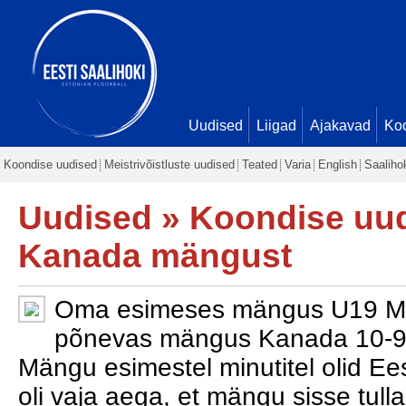
Uudised
Liigad
Ajakavad
Ko
Koondise uudised
Meistrivõistluste uudised
Teated
Varia
English
Saaliho
Uudised
»
Koondise uu
Kanada mängust
Oma esimeses mängus U19 MM- 
põnevas mängus Kanada 10-9 (
Mängu esimestel minutitel olid Eest
oli vaja aega, et mängu sisse tulla