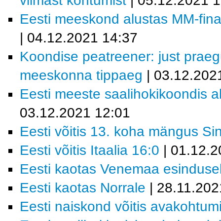
viimast kohtumist
| 05.12.2021 
Eesti meeskond alustas MM-finaa
| 04.12.2021 14:37
Koondise peatreener: just prae
meeskonna tippaeg
| 03.12.202
Eesti meeste saalihokikoondis al
03.12.2021 12:01
Eesti võitis 13. koha mängus Si
Eesti võitis Itaalia 16:0
| 01.12.2
Eesti kaotas Venemaa esindusel
Eesti kaotas Norrale
| 28.11.202
Eesti naiskond võitis avakohtum