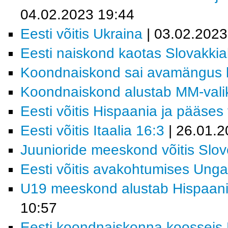
04.02.2023 19:44
Eesti võitis Ukraina
| 03.02.2023
Eesti naiskond kaotas Slovakkia
Koondnaiskond sai avamängus k
Koondnaiskond alustab MM-valikt
Eesti võitis Hispaania ja pääses f
Eesti võitis Itaalia 16:3
| 26.01.2
Juunioride meeskond võitis Slov
Eesti võitis avakohtumises Ungar
U19 meeskond alustab Hispaania
10:57
Eesti koondnaiskonna koosseis M