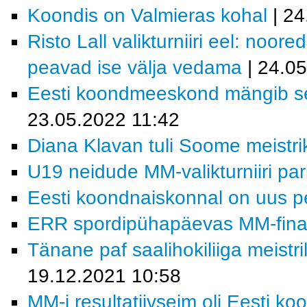
Koondis on Valmieras kohal
| 24
Risto Lall valikturniiri eel: noor
peavad ise välja vedama
| 24.0
Eesti koondmeeskond mängib sel 
23.05.2022 11:42
Diana Klavan tuli Soome meistri
U19 neidude MM-valikturniiri pa
Eesti koondnaiskonnal on uus p
ERR spordipühapäevas MM-finaa
Tänane paf saalihokiliiga meistri
19.12.2021 10:58
MM-i resultatiivseim oli Eesti ko