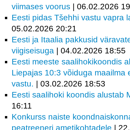
viimases voorus
| 06.02.2026 19
Eesti pidas Tšehhi vastu vapra la
05.02.2026 20:21
Eesti ja Itaalia pakkusid värava
viigiseisuga
| 04.02.2026 18:55
Eesti meeste saalihokikoondis al
Liepajas 10:3 võiduga maailma e
vastu.
| 03.02.2026 18:53
Eesti saalihoki koondis alustab M
16:11
Konkurss naiste koondnaiskonn
peatreeneri ametikohtadele
| 22