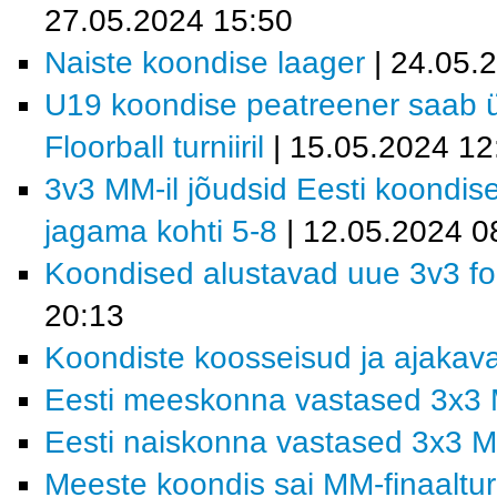
27.05.2024 15:50
Naiste koondise laager
| 24.05.
U19 koondise peatreener saab ül
Floorball turniiril
| 15.05.2024 12
3v3 MM-il jõudsid Eesti koondis
jagama kohti 5-8
| 12.05.2024 0
Koondised alustavad uue 3v3 fo
20:13
Koondiste koosseisud ja ajakav
Eesti meeskonna vastased 3x3 
Eesti naiskonna vastased 3x3 M
Meeste koondis sai MM-finaalturn