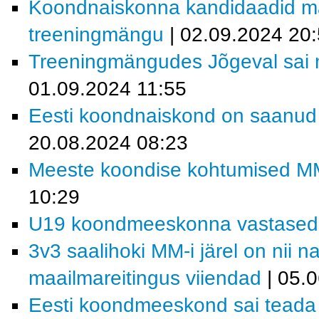
Koondnaiskonna kandidaadid m
treeningmängu
| 02.09.2024 20
Treeningmängudes Jõgeval sai m
01.09.2024 11:55
Eesti koondnaiskond on saanud t
20.08.2024 08:23
Meeste koondise kohtumised MM-f
10:29
U19 koondmeeskonna vastased MM
3v3 saalihoki MM-i järel on nii 
maailmareitingus viiendad
| 05.
Eesti koondmeeskond sai teada M