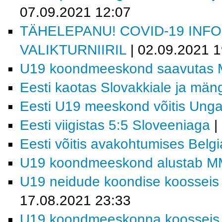
07.09.2021 12:07
TÄHELEPANU! COVID-19 INF
VALIKTURNIIRIL
| 02.09.2021 1
U19 koondmeeskond saavutas M
Eesti kaotas Slovakkiale ja män
Eesti U19 meeskond võitis Ungar
Eesti viigistas 5:5 Sloveeniaga
|
Eesti võitis avakohtumises Belgi
U19 koondmeeskond alustab MM-f
U19 neidude koondise koosseis j
17.08.2021 23:33
U19 koondmeeskonna koosseis MM