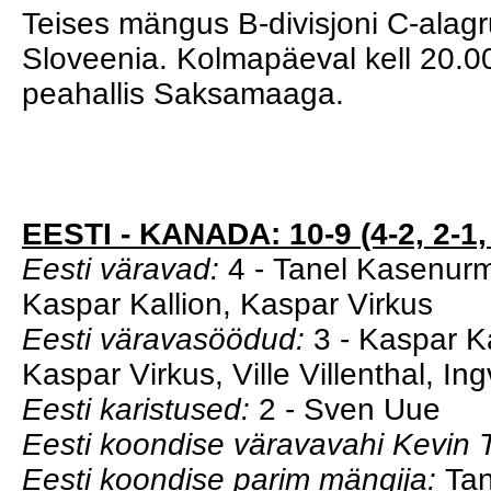
Teises mängus B-divisjoni C-alagr
Sloveenia. Kolmapäeval kell 20.00 
peahallis Saksamaaga.
EESTI - KANADA: 10-9 (4-2, 2-1,
Eesti väravad:
4 - Tanel Kasenurm,
Kaspar Kallion, Kaspar Virkus
Eesti väravasöödud:
3 - Kaspar Ka
Kaspar Virkus, Ville Villenthal, In
Eesti karistused:
2 - Sven Uue
Eesti koondise väravavahi Kevin T
Eesti koondise parim mängija:
Tan