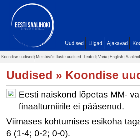
Uudised
Liigad
Ajakavad
Ko
Koondise uudised
Meistrivõistluste uudised
Teated
Varia
English
Saaliho
Uudised
»
Koondise uu
Eesti naiskond lõpetas MM- vali
finaalturniirile ei pääsenud.
Viimases kohtumises esikoha tagan
6 (1-4; 0-2; 0-0).