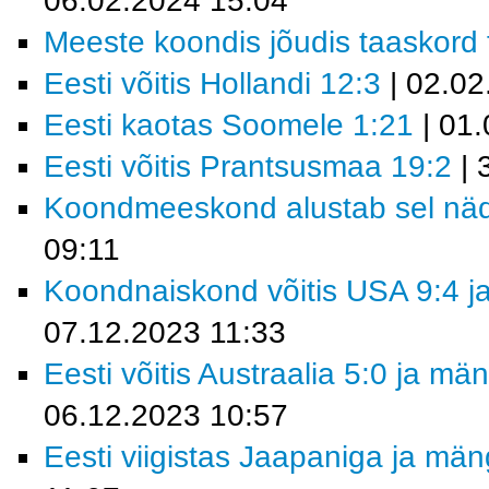
06.02.2024 15:04
Meeste koondis jõudis taaskord fi
Eesti võitis Hollandi 12:3
| 02.02
Eesti kaotas Soomele 1:21
| 01.
Eesti võitis Prantsusmaa 19:2
| 
Koondmeeskond alustab sel nädal
09:11
Koondnaiskond võitis USA 9:4 ja
07.12.2023 11:33
Eesti võitis Austraalia 5:0 ja m
06.12.2023 10:57
Eesti viigistas Jaapaniga ja mä