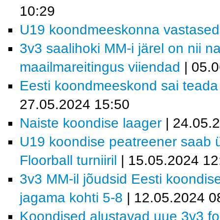
10:29
U19 koondmeeskonna vastased MM
3v3 saalihoki MM-i järel on nii 
maailmareitingus viiendad
| 05.
Eesti koondmeeskond sai teada M
27.05.2024 15:50
Naiste koondise laager
| 24.05.
U19 koondise peatreener saab ül
Floorball turniiril
| 15.05.2024 12
3v3 MM-il jõudsid Eesti koondis
jagama kohti 5-8
| 12.05.2024 0
Koondised alustavad uue 3v3 fo