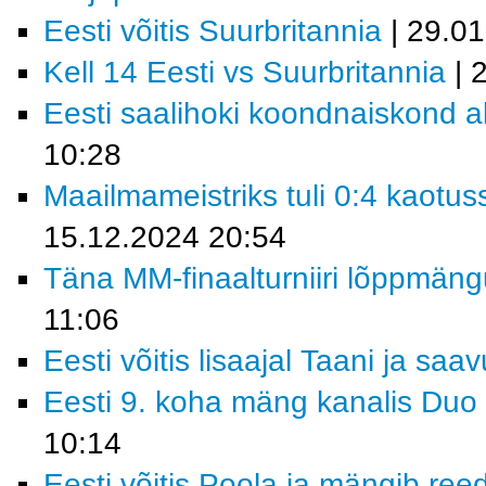
Eesti võitis Suurbritannia
| 29.0
Kell 14 Eesti vs Suurbritannia
| 
Eesti saalihoki koondnaiskond al
10:28
Maailmameistriks tuli 0:4 kaotus
15.12.2024 20:54
Täna MM-finaalturniiri lõppmäng
11:06
Eesti võitis lisaajal Taani ja saa
Eesti 9. koha mäng kanalis Duo 
10:14
Eesti võitis Poola ja mängib ree