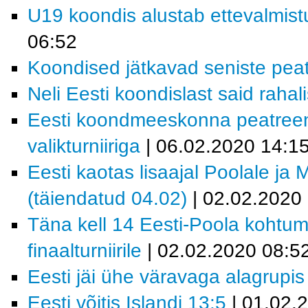
U19 koondis alustab ettevalmistu
06:52
Koondised jätkavad seniste pea
Neli Eesti koondislast said raha
Eesti koondmeeskonna peatreen
valikturniiriga
| 06.02.2020 14:1
Eesti kaotas lisaajal Poolale ja 
(täiendatud 04.02)
| 02.02.2020
Täna kell 14 Eesti-Poola kohtum
finaalturniirile
| 02.02.2020 08:5
Eesti jäi ühe väravaga alagrupis
Eesti võitis Islandi 13:5
| 01.02.