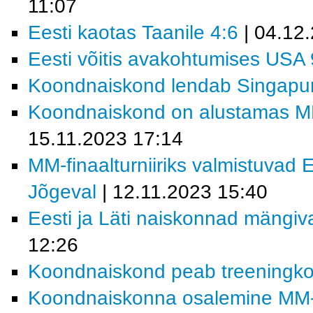
11:07
Eesti kaotas Taanile 4:6
| 04.12
Eesti võitis avakohtumises USA 
Koondnaiskond lendab Singapur
Koondnaiskond on alustamas MM-f
15.11.2023 17:14
MM-finaalturniiriks valmistuvad 
Jõgeval
| 12.11.2023 15:40
Eesti ja Läti naiskonnad mängi
12:26
Koondnaiskond peab treeningk
Koondnaiskonna osalemine MM-fin