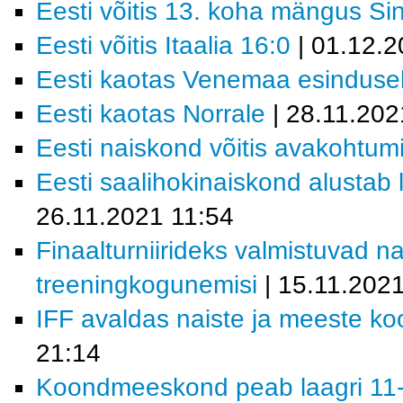
Eesti võitis 13. koha mängus Si
Eesti võitis Itaalia 16:0
| 01.12.2
Eesti kaotas Venemaa esindusel
Eesti kaotas Norrale
| 28.11.202
Eesti naiskond võitis avakohtum
Eesti saalihokinaiskond alustab 
26.11.2021 11:54
Finaalturniirideks valmistuvad 
treeningkogunemisi
| 15.11.202
IFF avaldas naiste ja meeste k
21:14
Koondmeeskond peab laagri 11-