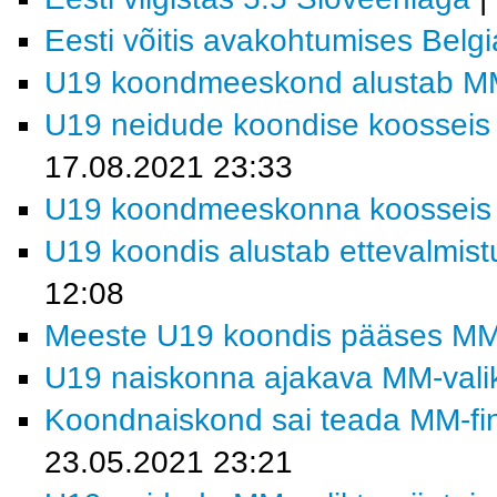
Eesti võitis avakohtumises Belgi
U19 koondmeeskond alustab MM-f
U19 neidude koondise koosseis j
17.08.2021 23:33
U19 koondmeeskonna koosseis MM
U19 koondis alustab ettevalmistu
12:08
Meeste U19 koondis pääses MM-fi
U19 naiskonna ajakava MM-valiktu
Koondnaiskond sai teada MM-fina
23.05.2021 23:21