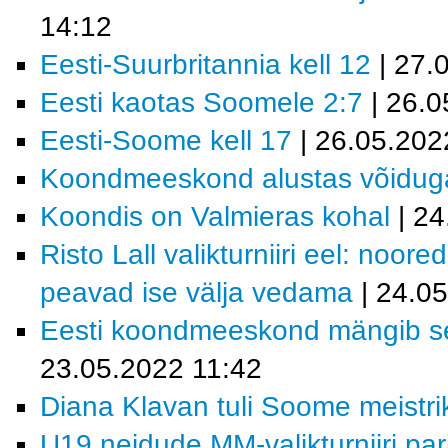
14:12
Eesti-Suurbritannia kell 12
| 27.
Eesti kaotas Soomele 2:7
| 26.0
Eesti-Soome kell 17
| 26.05.202
Koondmeeskond alustas võidug
Koondis on Valmieras kohal
| 24
Risto Lall valikturniiri eel: noor
peavad ise välja vedama
| 24.0
Eesti koondmeeskond mängib sel 
23.05.2022 11:42
Diana Klavan tuli Soome meistri
U19 neidude MM-valikturniiri pa