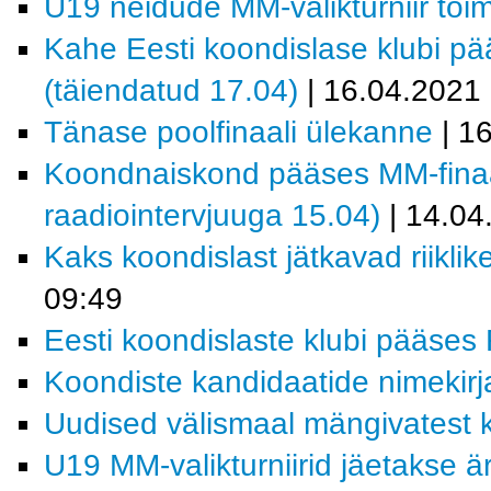
U19 neidude MM-valikturniir toi
Kahe Eesti koondislase klubi pää
(täiendatud 17.04)
| 16.04.2021
Tänase poolfinaali ülekanne
| 1
Koondnaiskond pääses MM-finaalt
raadiointervjuuga 15.04)
| 14.04
Kaks koondislast jätkavad riiklik
09:49
Eesti koondislaste klubi pääses R
Koondiste kandidaatide nimekirja
Uudised välismaal mängivatest k
U19 MM-valikturniirid jäetakse ä