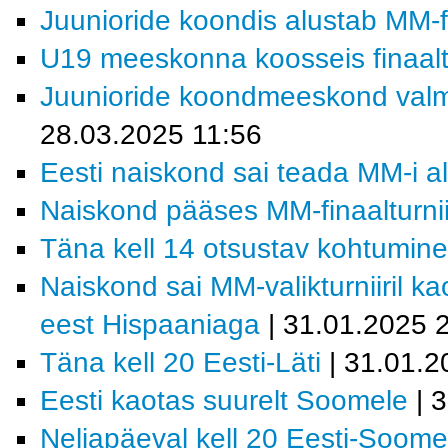
Juunioride koondis alustab MM-fin
U19 meeskonna koosseis finaaltu
Juunioride koondmeeskond valmis
28.03.2025 11:56
Eesti naiskond sai teada MM-i a
Naiskond pääses MM-finaalturnii
Täna kell 14 otsustav kohtumin
Naiskond sai MM-valikturniiril k
eest Hispaaniaga
| 31.01.2025 
Täna kell 20 Eesti-Läti
| 31.01.2
Eesti kaotas suurelt Soomele
| 
Neljapäeval kell 20 Eesti-Soome