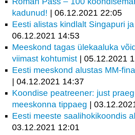
Roman Pass – 100 koondisemängu
kadunud!
| 06.12.2021 22:05
Eesti alistas kindlalt Singapuri j
06.12.2021 14:53
Meeskond tagas ülekaaluka võid
viimast kohtumist
| 05.12.2021 
Eesti meeskond alustas MM-finaa
| 04.12.2021 14:37
Koondise peatreener: just prae
meeskonna tippaeg
| 03.12.202
Eesti meeste saalihokikoondis al
03.12.2021 12:01