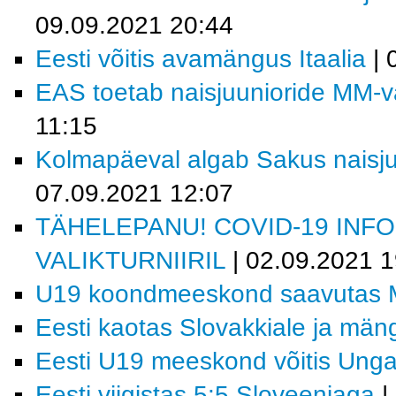
09.09.2021 20:44
Eesti võitis avamängus Itaalia
| 
EAS toetab naisjuunioride MM-val
11:15
Kolmapäeval algab Sakus naisjuu
07.09.2021 12:07
TÄHELEPANU! COVID-19 INF
VALIKTURNIIRIL
| 02.09.2021 1
U19 koondmeeskond saavutas M
Eesti kaotas Slovakkiale ja män
Eesti U19 meeskond võitis Ungar
Eesti viigistas 5:5 Sloveeniaga
|