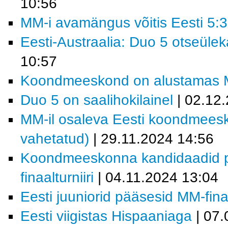
10:56
MM-i avamängus võitis Eesti 5:3
Eesti-Austraalia: Duo 5 otseüle
10:57
Koondmeeskond on alustamas MM-
Duo 5 on saalihokilainel
| 02.12
MM-il osaleva Eesti koondmees
vahetatud)
| 29.11.2024 14:56
Koondmeeskonna kandidaadid p
finaalturniiri
| 04.11.2024 13:04
Eesti juuniorid pääsesid MM-finaa
Eesti viigistas Hispaaniaga
| 07.