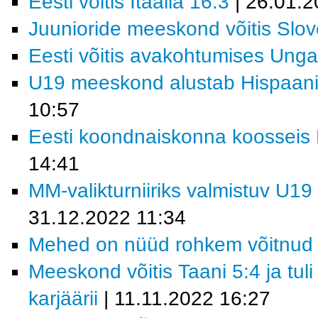
Eesti võitis Itaalia 16:3
| 26.01.2
Juunioride meeskond võitis Slov
Eesti võitis avakohtumises Ungar
U19 meeskond alustab Hispaania
10:57
Eesti koondnaiskonna koosseis M
14:41
MM-valikturniiriks valmistuv U19
31.12.2022 11:34
Mehed on nüüd rohkem võitnud 
Meeskond võitis Taani 5:4 ja tul
karjäärii
| 11.11.2022 16:27