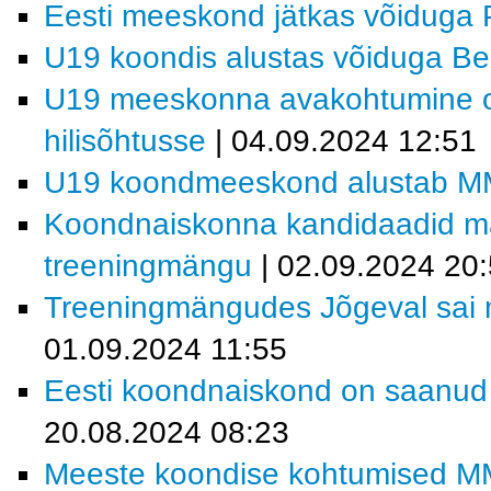
Eesti meeskond jätkas võiduga 
U19 koondis alustas võiduga Bel
U19 meeskonna avakohtumine on 
hilisõhtusse
| 04.09.2024 12:51
U19 koondmeeskond alustab MM-v
Koondnaiskonna kandidaadid m
treeningmängu
| 02.09.2024 20
Treeningmängudes Jõgeval sai m
01.09.2024 11:55
Eesti koondnaiskond on saanud t
20.08.2024 08:23
Meeste koondise kohtumised MM-f