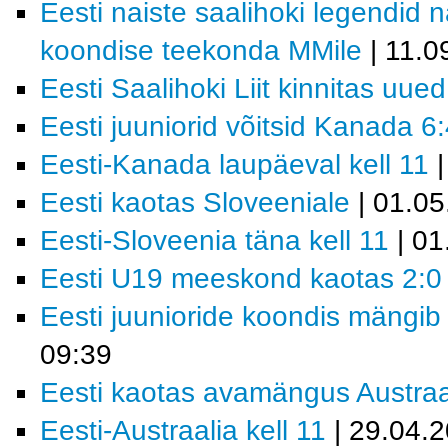
Eesti naiste saalihoki legendid 
koondise teekonda MMile
| 11.0
Eesti Saalihoki Liit kinnitas uue
Eesti juuniorid võitsid Kanada 6
Eesti-Kanada laupäeval kell 11
|
Eesti kaotas Sloveeniale
| 01.05
Eesti-Sloveenia täna kell 11
| 01
Eesti U19 meeskond kaotas 2:0 
Eesti juunioride koondis mängib
09:39
Eesti kaotas avamängus Austraal
Eesti-Austraalia kell 11
| 29.04.