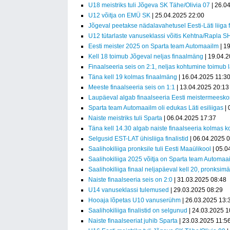
U18 meistriks tuli Jõgeva SK Tähe/Olivia 07
| 26.0
U12 võitja on EMÜ SK
| 25.04.2025 22:00
Jõgeval peetakse nädalavahetusel Eesti-Läti liiga
U12 tütarlaste vanuseklassi võitis Kehtna/Rapla 
Eesti meister 2025 on Sparta team Automaailm
| 1
Kell 18 toimub Jõgeval neljas finaalmäng
| 19.04.
Finaalseeria seis on 2:1, neljas kohtumine toimub 
Täna kell 19 kolmas finaalmäng
| 16.04.2025 11:3
Meeste finaalseeria seis on 1:1
| 13.04.2025 20:13
Laupäeval algab finaalseeria Eesti meistermeesko
Sparta team Automaailm oli edukas Läti esiliigas
| 
Naiste meistriks tuli Sparta
| 06.04.2025 17:37
Täna kell 14.30 algab naiste finaalseeria kolmas 
Selgusid EST-LAT ühisliiga finalistid
| 06.04.2025 
Saalihokiliiga pronksile tuli Eesti Maaülikool
| 05.0
Saalihokiliiga 2025 võitja on Sparta team Automaai
Saalihokiliiga finaal neljapäeval kell 20, pronksim
Naiste finaalseeria seis on 2:0
| 31.03.2025 08:48
U14 vanuseklassi tulemused
| 29.03.2025 08:29
Hooaja lõpetas U10 vanuserühm
| 26.03.2025 13:
Saalihokiliiga finalistid on selgunud
| 24.03.2025 1
Naiste finaalseeriat juhib Sparta
| 23.03.2025 11:5