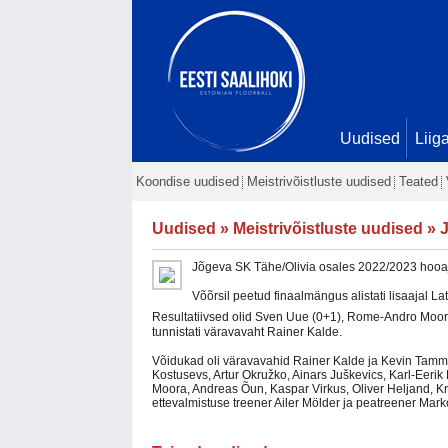
Uudised
Liig
Koondise uudised
Meistrivõistluste uudised
Teated
Uudised
»
Meistrivõistluste uudised
» J
Jõgeva SK Tähe/Olivia osales 2022/2023 hooajal 
Võõrsil peetud finaalmängus alistati lisaajal La
Resultatiivsed olid Sven Uue (0+1), Rome-Andro Moora
tunnistati väravavaht Rainer Kalde.
Võidukad oli
väravavahid Rainer Kalde ja Kevin Tamm,
Kostusevs, Artur Okružko, Ainars Juškevics, Karl-Eer
Moora, Andreas Õun, Kaspar Virkus, Oliver Heljand, Kri
ettevalmistuse treener Ailer Mölder ja peatreener Mar