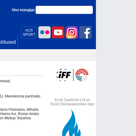
Otsi mängijat
AUS
SPORT
litused
umised.
1).
Meeskonna parimaks
Eesti Saalihoki Liit on
Eesti Olümpiakomitee liige
eris Freimanis, Mihails
, Heino Avi, Rome-Andro
n Metsar, füüsilise