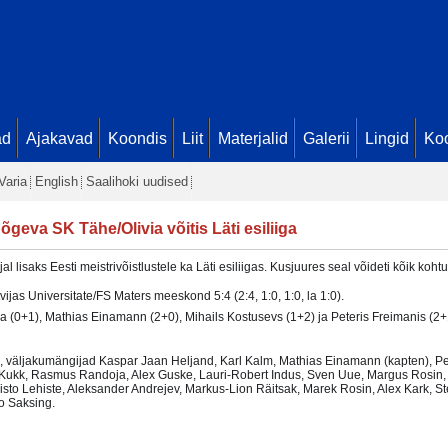
ad
Ajakavad
Koondis
Liit
Materjalid
Galerii
Lingid
Koo
Varia
English
Saalihoki uudised
õgeva SK Tähe/Olivia võitis Läti esiliiga
lisaks Eesti meistrivõistlustele ka Läti esiliigas. Kusjuures seal võideti kõik koht
tvijas Universitate/FS Maters meeskond 5:4 (2:4, 1:0, 1:0, la 1:0).
 (0+1), Mathias Einamann (2+0), Mihails Kostusevs (1+2) ja Peteris Freimanis (2+
 väljakumängijad Kaspar Jaan Heljand, Karl Kalm, Mathias Einamann (kapten), Pet
ik Kukk, Rasmus Randoja, Alex Guske, Lauri-Robert Indus, Sven Uue, Margus Rosin
sto Lehiste, Aleksander Andrejev, Markus-Lion Räitsak, Marek Rosin, Alex Kark, Ste
ko Saksing.