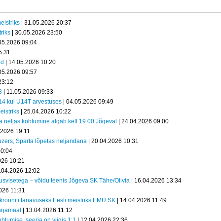
eistriks
| 31.05.2026 20:37
riks
| 30.05.2026 23:50
05.2026 09:04
5:31
ed
| 14.05.2026 10:20
05.2026 09:57
23:12
8
| 11.05.2026 09:33
U14 kui U14T arvestuses
| 04.05.2026 09:49
eistriks
| 25.04.2026 10:22
ia neljas kohtumine algab kell 19.00 Jõgeval
| 24.04.2026 09:00
.2026 19:11
auzers, Sparta lõpetas neljandana
| 20.04.2026 10:31
20:04
026 10:21
.04.2026 12:02
tusvisetega – võidu teenis Jõgeva SK Tähe/Olivia
| 16.04.2026 13:34
026 11:31
l krooniti tänavuseks Eesti meistriks EMÜ SK
| 14.04.2026 11:49
ärjamaal
| 13.04.2026 11:12
htumise, seeria on viigis 1:1
| 12.04.2026 22:36