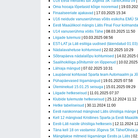
U16 Eesti meistriks tuli Jõgeva SK Tähe/Olivia 09
|
Oma hooaja lõpetasid kõige nooremad
| 19.03.20
Finaalseeriate ajakavad
| 17.03.2025 15:34
U16 neidude vanuserühmas võitis esikoha EMÜ S
Eesti Maaülikool mängis Lätis FInal Four kolmand
U14 vanuserühma vöitis Tähe
| 08.03.2025 11:50
Liigade tulemusi
| 03.03.2025 08:56
EST-LAT ja Läti esiliiga uudised (täiendatud 01.03)
Nädalavahetuse kohtumised
| 22.02.2025 10:29
Sõbrapäeva nädalalõpu kohtumised
| 14.02.2025 
Saalihokiliiga põhiturniir on lõppenud
| 10.02.2025
Lähiaja mängud
| 07.02.2025 10:31
Laupäeval kohtuvad Sparta team Automaailm ja Jõ
Pühapäevased liigamängud
| 19.01.2025 07:58
Üleminekud 15.01.25 seisuga
| 15.01.2025 09:29
Liigade hetkeseisud
| 11.01.2025 07:37
Klubide tulemuste hetkeseisud
| 25.12.2024 11:12
Hetke tabeliseisud
| 30.11.2024 11:00
Eesti naiskonnad mängivad Lätis ühisliiga mänge
|
Kell 12 mängivad Kristiines Sparta ja Eesti Maaüli
Eesti-Läti naiste ühisliiga hetkeseis
| 12.11.2024 1
Täna kell 18 on vastamisi Jõgeva SK Tähe/Olivia 
Mängitakse mitmeid liigamänge Eestis ja Lätis
| 02