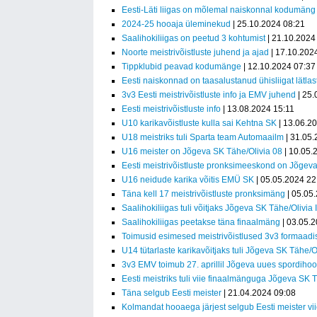
Eesti-Läti liigas on mõlemal naiskonnal kodumäng
2024-25 hooaja üleminekud
| 25.10.2024 08:21
Saalihokiliigas on peetud 3 kohtumist
| 21.10.2024
Noorte meistrivõistluste juhend ja ajad
| 17.10.202
Tippklubid peavad kodumänge
| 12.10.2024 07:37
Eesti naiskonnad on taasalustanud ühisliigat lätla
3v3 Eesti meistrivõistluste info ja EMV juhend
| 25.
Eesti meistrivõistluste info
| 13.08.2024 15:11
U10 karikavõistluste kulla sai Kehtna SK
| 13.06.2
U18 meistriks tuli Sparta team Automaailm
| 31.05.
U16 meister on Jõgeva SK Tähe/Olivia 08
| 10.05.
Eesti meistrivõistluste pronksimeeskond on Jõgeva
U16 neidude karika võitis EMÜ SK
| 05.05.2024 22
Täna kell 17 meistrivõistluste pronksimäng
| 05.05
Saalihokiliigas tuli võitjaks Jõgeva SK Tähe/Olivia I
Saalihokiliigas peetakse täna finaalmäng
| 03.05.
Toimusid esimesed meistrivõistlused 3v3 formaadi
U14 tütarlaste karikavõitjaks tuli Jõgeva SK Tähe/
3v3 EMV toimub 27. aprillil Jõgeva uues spordiho
Eesti meistriks tuli viie finaalmänguga Jõgeva SK 
Täna selgub Eesti meister
| 21.04.2024 09:08
Kolmandat hooaega järjest selgub Eesti meister v