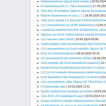
Nädalavahetusel selgub Eesti meister
| 19.04.2024
Finaalseeriat juhib 2:1 Tähe meeskond
| 17.04.20
Täna kell 20 peetakse Jõgeval meeste finaalseeri
Meeste finaalseerias on seis 1:1.
| 14.04.2024 20:
Tähe juhib seeriat 1:0, täna kell 18 teine kohtumin
U12 vanuseklassis sai SNSK kaksikvõidu
| 13.04.
Laupäeval avakohtumine kell 18 (täiendatud: mängu
Algamas on kolme võiduni peetav meeste finaalse
U10 vanuses võitis SNSK
| 10.04.2024 06:06
Saalihokiliigas võitis pronksmedalid Start Ehitus/Ta
U14 vanuseklassis tuli Eesti meistriks Jõgeva SK T
Eesti 3v3 meistrivõistlused
| 04.04.2024 20:19
U9 vanuseklassis tuli esimeseks SNSK
| 04.04.20
Eesti meistriks tuli Eesti Maaülikooli naiskond
| 31.
Naiste kolmas finaalkohtumine täna kell 14 nähta
U12 ja U16 neidude vanuseklassis läksid esikohad
Eesti Maaülikool läks finaalseeriat 2:0 juhtima
| 23
U14 vanuseklassis võitis Jõgeva SK Tähe/Olivia 
Finaalseeriate ajad
| 14.03.2024 11:41
Sparta naiskond tuli ühisliigas pronksile
| 10.03.20
Täna EST-LAT naisteliiga finaalid
| 10.03.2024 12:
Sparta naiskond mängib nädalavahetusel Õismäel F
Saalihokiliigas on selgunud veerandfinalistid
| 04.