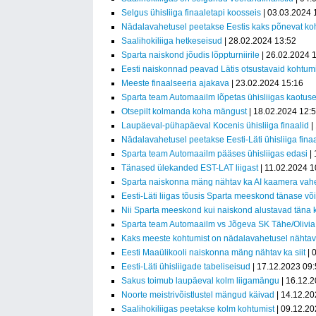
Selgus ühisliiga finaaletapi koosseis
| 03.03.2024 
Nädalavahetusel peetakse Eestis kaks põnevat ko
Saalihokiliiga hetkeseisud
| 28.02.2024 13:52
Sparta naiskond jõudis lõppturniirile
| 26.02.2024 
Eesti naiskonnad peavad Lätis otsustavaid kohtumi
Meeste finaalseeria ajakava
| 23.02.2024 15:16
Sparta team Automaailm lõpetas ühisliigas kaotuse
Otsepilt kolmanda koha mängust
| 18.02.2024 12:
Laupäeval-pühapäeval Kocenis ühisliiga finaalid
|
Nädalavahetusel peetakse Eesti-Läti ühisliiga fina
Sparta team Automaailm pääses ühisliigas edasi
| 
Tänased ülekanded EST-LAT liigast
| 11.02.2024 1
Sparta naiskonna mäng nähtav ka AI kaamera vah
Eesti-Läti liigas tõusis Sparta meeskond tänase või
Nii Sparta meeskond kui naiskond alustavad täna 
Sparta team Automaailm vs Jõgeva SK Tähe/Olivia 
Kaks meeste kohtumist on nädalavahetusel nähtavad
Eesti Maaülikooli naiskonna mäng nähtav ka siit
| 
Eesti-Läti ühisliigade tabeliseisud
| 17.12.2023 09
Sakus toimub laupäeval kolm liigamängu
| 16.12.
Noorte meistrivõistlustel mängud käivad
| 14.12.20
Saalihokiliigas peetakse kolm kohtumist
| 09.12.20