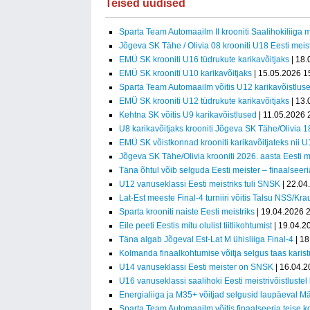
Teised uudised
Sparta Team Automaailm II krooniti Saalihokiliiga m
Jõgeva SK Tähe / Olivia 08 krooniti U18 Eesti meist
EMÜ SK krooniti U16 tüdrukute karikavõitjaks
| 18.
EMÜ SK krooniti U10 karikavõitjaks
| 15.05.2026 1
Sparta Team Automaailm võitis U12 karikavõistlus
EMÜ SK krooniti U12 tüdrukute karikavõitjaks
| 13.
Kehtna SK võitis U9 karikavõistlused
| 11.05.2026 
U8 karikavõitjaks krooniti Jõgeva SK Tähe/Olivia 1
EMÜ SK võistkonnad krooniti karikavõitjateks nii 
Jõgeva SK Tähe/Olivia krooniti 2026. aasta Eesti m
Täna õhtul võib selguda Eesti meister – finaalseer
U12 vanuseklassi Eesti meistriks tuli SNSK
| 22.04
Lat-Est meeste Final-4 turniiri võitis Talsu NSS/Kr
Sparta krooniti naiste Eesti meistriks
| 19.04.2026 
Eile peeti Eestis mitu olulist tiitlikohtumist
| 19.04.2
Täna algab Jõgeval Est-Lat M ühisliiga Final-4
| 18
Kolmanda finaalkohtumise võitja selgus taas karis
U14 vanuseklassi Eesti meister on SNSK
| 16.04.2
U16 vanuseklassi saalihoki Eesti meistrivõistluste
Energialiiga ja M35+ võitjad selgusid laupäeval M
Sparta Team Automaailm võitis finaalseeria teise ko