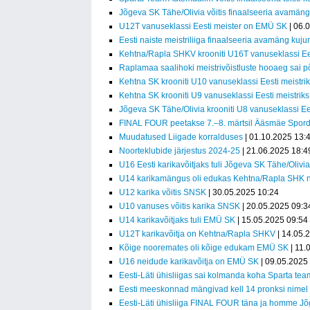
Jõgeva SK Tähe/Olivia võitis finaalseeria avamäng
U12T vanuseklassi Eesti meister on EMÜ SK
| 06.
Eesti naiste meistriliiga finaalseeria avamäng kujun
Kehtna/Rapla SHKV krooniti U16T vanuseklassi Ees
Raplamaa saalihoki meistrivõistluste hooaeg sai 
Kehtna SK krooniti U10 vanuseklassi Eesti meistri
Kehtna SK krooniti U9 vanuseklassi Eesti meistriks
Jõgeva SK Tähe/Olivia krooniti U8 vanuseklassi Ees
FINAL FOUR peetakse 7.–8. märtsil Ääsmäe Spor
Muudatused Liigade korralduses
| 01.10.2025 13:
Noorteklubide järjestus 2024-25
| 21.06.2025 18:4
U16 Eesti karikavõitjaks tuli Jõgeva SK Tähe/Olivi
U14 karikamängus oli edukas Kehtna/Rapla SHK 
U12 karika võitis SNSK
| 30.05.2025 10:24
U10 vanuses võitis karika SNSK
| 20.05.2025 09:3
U14 karikavõitjaks tuli EMÜ SK
| 15.05.2025 09:54
U12T karikavõitja on Kehtna/Rapla SHKV
| 14.05.
Kõige nooremates oli kõige edukam EMÜ SK
| 11.
U16 neidude karikavõitja on EMÜ SK
| 09.05.2025
Eesti-Läti ühisliigas sai kolmanda koha Sparta te
Eesti meeskonnad mängivad kell 14 pronksi nimel
Eesti-Läti ühisliiga FINAL FOUR täna ja homme Jõ