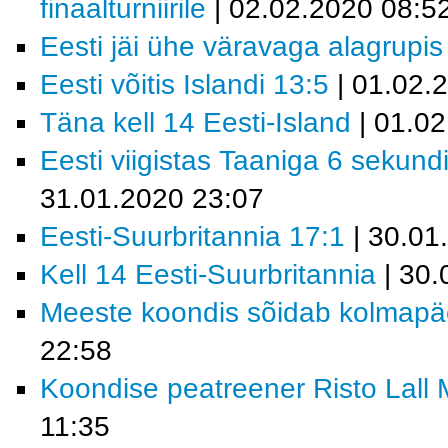
finaalturniirile
| 02.02.2020 08:5
Eesti jäi ühe väravaga alagrupis
Eesti võitis Islandi 13:5
| 01.02.
Täna kell 14 Eesti-Island
| 01.02
Eesti viigistas Taaniga 6 sekundi
31.01.2020 23:07
Eesti-Suurbritannia 17:1
| 30.01
Kell 14 Eesti-Suurbritannia
| 30.
Meeste koondis sõidab kolmapäev
22:58
Koondise peatreener Risto Lall MM
11:35