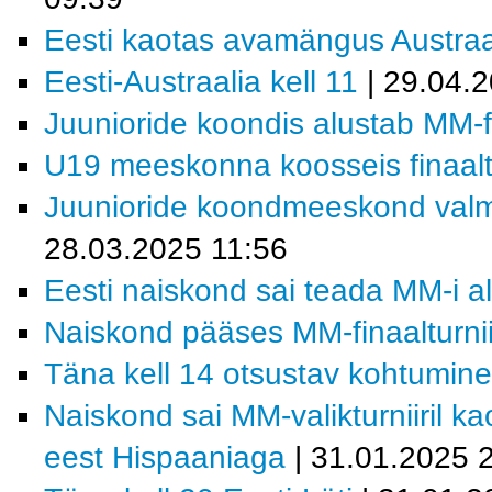
Eesti kaotas avamängus Austraal
Eesti-Austraalia kell 11
| 29.04.
Juunioride koondis alustab MM-fin
U19 meeskonna koosseis finaaltu
Juunioride koondmeeskond valmis
28.03.2025 11:56
Eesti naiskond sai teada MM-i a
Naiskond pääses MM-finaalturnii
Täna kell 14 otsustav kohtumin
Naiskond sai MM-valikturniiril k
eest Hispaaniaga
| 31.01.2025 