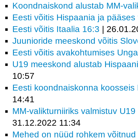
Koondnaiskond alustab MM-valikt
Eesti võitis Hispaania ja pääses f
Eesti võitis Itaalia 16:3
| 26.01.2
Juunioride meeskond võitis Slov
Eesti võitis avakohtumises Ungar
U19 meeskond alustab Hispaania
10:57
Eesti koondnaiskonna koosseis M
14:41
MM-valikturniiriks valmistuv U19
31.12.2022 11:34
Mehed on nüüd rohkem võitnud 