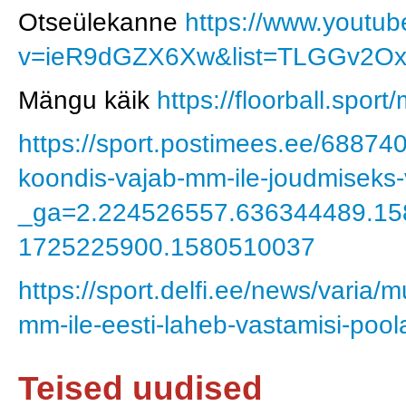
Otseülekanne
https://www.youtu
v=ieR9dGZX6Xw&list=TLGGv2Ox
Mängu käik
https://floorball.spo
https://sport.postimees.ee/68874
koondis-vajab-mm-ile-joudmiseks-
_ga=2.224526557.636344489.15
1725225900.1580510037
https://sport.delfi.ee/news/varia/
mm-ile-eesti-laheb-vastamisi-po
Teised uudised