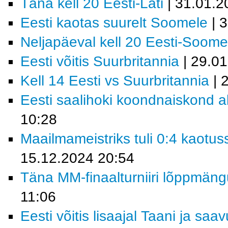
Täna kell 20 Eesti-Läti
| 31.01.2
Eesti kaotas suurelt Soomele
| 
Neljapäeval kell 20 Eesti-Soome
Eesti võitis Suurbritannia
| 29.0
Kell 14 Eesti vs Suurbritannia
| 
Eesti saalihoki koondnaiskond al
10:28
Maailmameistriks tuli 0:4 kaotus
15.12.2024 20:54
Täna MM-finaalturniiri lõppmäng
11:06
Eesti võitis lisaajal Taani ja saa