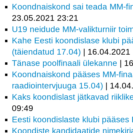
Koondnaiskond sai teada MM-fina
23.05.2021 23:21
U19 neidude MM-valikturniir toi
Kahe Eesti koondislase klubi pää
(täiendatud 17.04)
| 16.04.2021
Tänase poolfinaali ülekanne
| 1
Koondnaiskond pääses MM-finaalt
raadiointervjuuga 15.04)
| 14.04
Kaks koondislast jätkavad riiklik
09:49
Eesti koondislaste klubi pääses R
Koondiste kandidaatide nimekirja