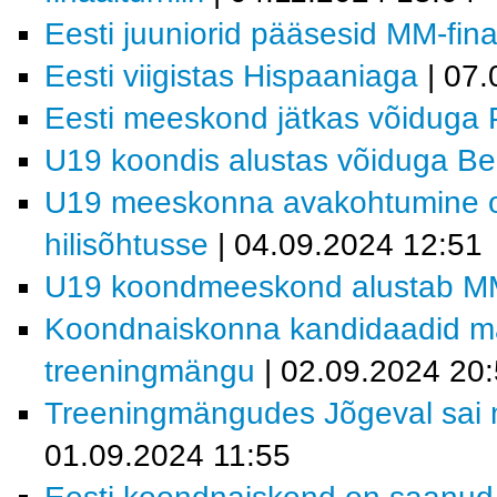
Eesti juuniorid pääsesid MM-finaa
Eesti viigistas Hispaaniaga
| 07.
Eesti meeskond jätkas võiduga 
U19 koondis alustas võiduga Bel
U19 meeskonna avakohtumine on 
hilisõhtusse
| 04.09.2024 12:51
U19 koondmeeskond alustab MM-v
Koondnaiskonna kandidaadid m
treeningmängu
| 02.09.2024 20
Treeningmängudes Jõgeval sai m
01.09.2024 11:55