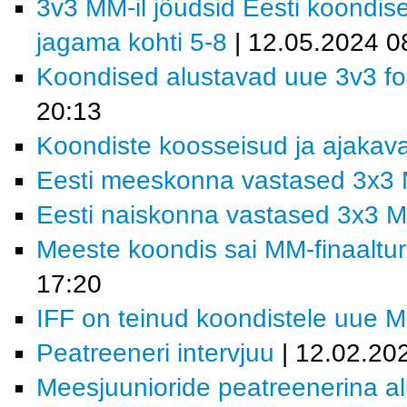
3v3 MM-il jõudsid Eesti koondis
jagama kohti 5-8
| 12.05.2024 0
Koondised alustavad uue 3v3 fo
20:13
Koondiste koosseisud ja ajakav
Eesti meeskonna vastased 3x3 
Eesti naiskonna vastased 3x3 M
Meeste koondis sai MM-finaalturn
17:20
IFF on teinud koondistele uue 
Peatreeneri intervjuu
| 12.02.20
Meesjuunioride peatreenerina al