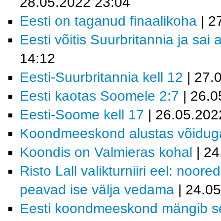
28.05.2022 23:04
Eesti on taganud finaalikoha
| 2
Eesti võitis Suurbritannia ja sai 
14:12
Eesti-Suurbritannia kell 12
| 27.
Eesti kaotas Soomele 2:7
| 26.0
Eesti-Soome kell 17
| 26.05.202
Koondmeeskond alustas võidug
Koondis on Valmieras kohal
| 24
Risto Lall valikturniiri eel: noor
peavad ise välja vedama
| 24.0
Eesti koondmeeskond mängib sel 