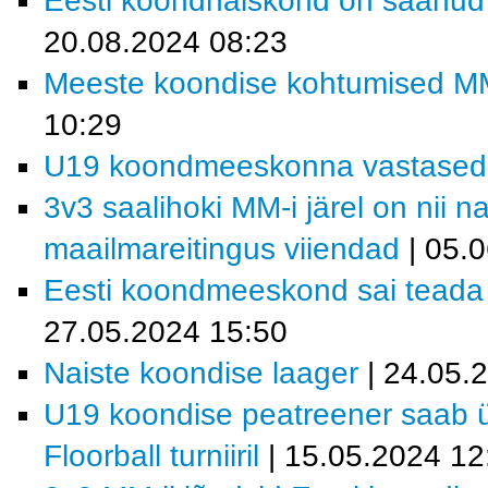
Eesti koondnaiskond on saanud t
20.08.2024 08:23
Meeste koondise kohtumised MM-f
10:29
U19 koondmeeskonna vastased MM
3v3 saalihoki MM-i järel on nii 
maailmareitingus viiendad
| 05.
Eesti koondmeeskond sai teada M
27.05.2024 15:50
Naiste koondise laager
| 24.05.
U19 koondise peatreener saab ül
Floorball turniiril
| 15.05.2024 12