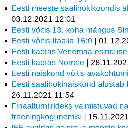
Eesti meeste saalihokikoondis al
03.12.2021 12:01
Eesti võitis 13. koha mängus Si
Eesti võitis Itaalia 16:0
| 01.12.2
Eesti kaotas Venemaa esindusel
Eesti kaotas Norrale
| 28.11.202
Eesti naiskond võitis avakohtum
Eesti saalihokinaiskond alustab 
26.11.2021 11:54
Finaalturniirideks valmistuvad 
treeningkogunemisi
| 15.11.202
IFF avaldas naiste ja meeste k