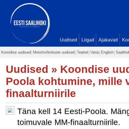
Uudised
Liigad
Ajakavad
Ko
Koondise uudised
Meistrivõistluste uudised
Teated
Varia
English
Saaliho
Uudised
»
Koondise uu
Poola kohtumine, mille 
finaalturniirile
Täna kell 14 Eesti-Poola. Mä
toimuvale MM-finaalturniirile.