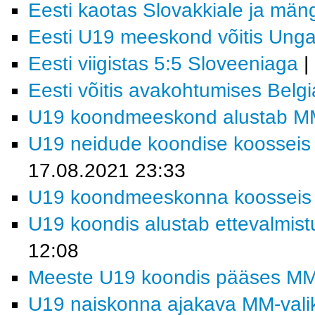
Eesti kaotas Slovakkiale ja män
Eesti U19 meeskond võitis Ungar
Eesti viigistas 5:5 Sloveeniaga
|
Eesti võitis avakohtumises Belgi
U19 koondmeeskond alustab MM-f
U19 neidude koondise koosseis j
17.08.2021 23:33
U19 koondmeeskonna koosseis MM
U19 koondis alustab ettevalmistu
12:08
Meeste U19 koondis pääses MM-fi
U19 naiskonna ajakava MM-valiktu