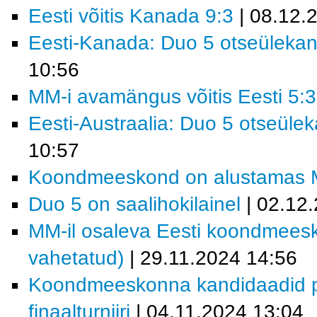
Eesti võitis Kanada 9:3
| 08.12.
Eesti-Kanada: Duo 5 otseüleka
10:56
MM-i avamängus võitis Eesti 5:3
Eesti-Austraalia: Duo 5 otseüle
10:57
Koondmeeskond on alustamas MM-
Duo 5 on saalihokilainel
| 02.12
MM-il osaleva Eesti koondmees
vahetatud)
| 29.11.2024 14:56
Koondmeeskonna kandidaadid p
finaalturniiri
| 04.11.2024 13:04