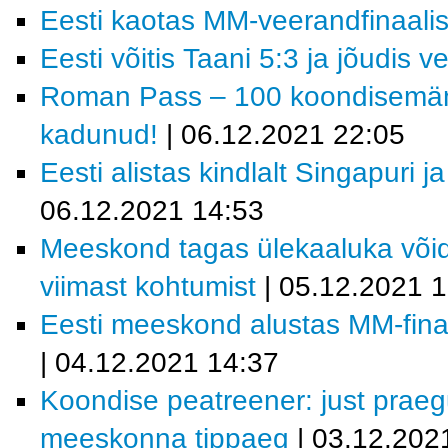
Eesti kaotas MM-veerandfinaalis 
Eesti võitis Taani 5:3 ja jõudis v
Roman Pass – 100 koondisemängu
kadunud!
| 06.12.2021 22:05
Eesti alistas kindlalt Singapuri j
06.12.2021 14:53
Meeskond tagas ülekaaluka võid
viimast kohtumist
| 05.12.2021 
Eesti meeskond alustas MM-finaa
| 04.12.2021 14:37
Koondise peatreener: just prae
meeskonna tippaeg
| 03.12.202