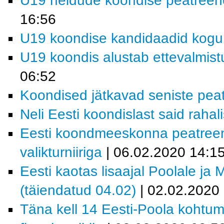
U19 neidude koondise peatreene
16:56
U19 koondise kandidaadid kogu
U19 koondis alustab ettevalmistu
06:52
Koondised jätkavad seniste pea
Neli Eesti koondislast said raha
Eesti koondmeeskonna peatreen
valikturniiriga
| 06.02.2020 14:1
Eesti kaotas lisaajal Poolale ja 
(täiendatud 04.02)
| 02.02.2020
Täna kell 14 Eesti-Poola kohtum