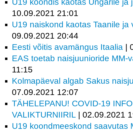
U19 koondis kaotas Ungarile ja j
10.09.2021 21:01
U19 naiskond kaotas Taanile ja 
09.09.2021 20:44
Eesti võitis avamängus Itaalia
| 
EAS toetab naisjuunioride MM-val
11:15
Kolmapäeval algab Sakus naisjuu
07.09.2021 12:07
TÄHELEPANU! COVID-19 INF
VALIKTURNIIRIL
| 02.09.2021 1
U19 koondmeeskond saavutas M