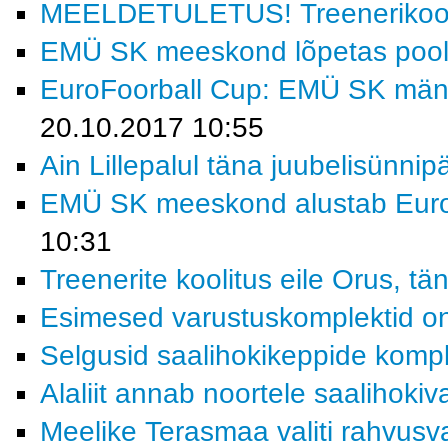
MEELDETULETUS! Treenerikooli
EMÜ SK meeskond lõpetas poolf
EuroFoorball Cup: EMÜ SK mängi
20.10.2017 10:55
Ain Lillepalul täna juubelisünnip
EMÜ SK meeskond alustab Euroop
10:31
Treenerite koolitus eile Orus, t
Esimesed varustuskomplektid on
Selgusid saalihokikeppide kompl
Alaliit annab noortele saalihoki
Meelike Terasmaa valiti rahvusva