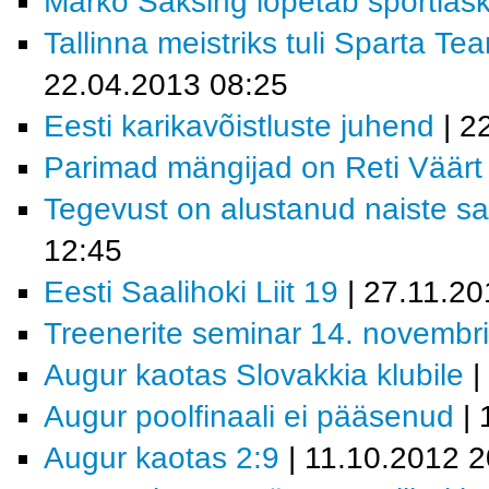
Marko Saksing lõpetab sportlask
Tallinna meistriks tuli Sparta
22.04.2013 08:25
Eesti karikavõistluste juhend
| 2
Parimad mängijad on Reti Väär
Tegevust on alustanud naiste sa
12:45
Eesti Saalihoki Liit 19
| 27.11.20
Treenerite seminar 14. novembr
Augur kaotas Slovakkia klubile
|
Augur poolfinaali ei pääsenud
| 
Augur kaotas 2:9
| 11.10.2012 2