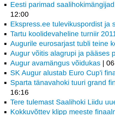
Eesti parimad saalihokimängijad 
12:00
Ekspress.ee tulevikuspordist ja s
Tartu koolidevaheline turniir 201
Augurile eurosarjast tubli teine k
Augur võitis alagrupi ja pääses p
Augur avamängus võidukas
| 06
SK Augur alustab Euro Cup'i finaa
Sparta tänavahoki tuuri grand fi
16:16
Tere tulemast Saalihoki Liidu uu
Kokkuvõttev klipp meeste finaa