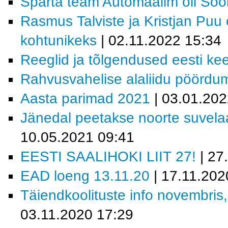
Sparta team Automaailm oli So
Rasmus Talviste ja Kristjan Puu
kohtunikeks
| 02.11.2022 15:34
Reeglid ja tõlgendused eesti ke
Rahvusvahelise alaliidu pöördu
Aasta parimad 2021
| 03.01.202
Jänedal peetakse noorte suvela
10.05.2021 09:41
EESTI SAALIHOKI LIIT 27!
| 27
EAD loeng 13.11.20
| 17.11.202
Täiendkoolituste info novembris
03.11.2020 17:29