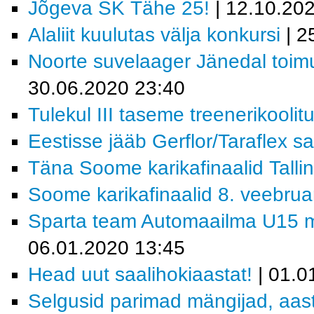
Jõgeva SK Tähe 25!
| 12.10.20
Alaliit kuulutas välja konkursi
| 2
Noorte suvelaager Jänedal toim
30.06.2020 23:40
Tulekul III taseme treenerikoolit
Eestisse jääb Gerflor/Taraflex s
Täna Soome karikafinaalid Talli
Soome karikafinaalid 8. veebruar
Sparta team Automaailma U15 m
06.01.2020 13:45
Head uut saalihokiaastat!
| 01.0
Selgusid parimad mängijad, aast