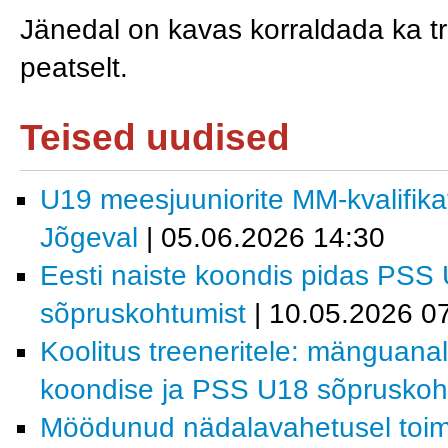
Jänedal on kavas korraldada ka tre
peatselt.
Teised uudised
U19 meesjuuniorite MM-kvalifika
Jõgeval
| 05.06.2026 14:30
Eesti naiste koondis pidas PSS
sõpruskohtumist
| 10.05.2026 0
Koolitus treeneritele: mänguanal
koondise ja PSS U18 sõpruskoht
Möödunud nädalavahetusel toi