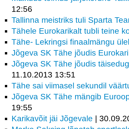
12:56
Tallinna meistriks tuli Sparta T
Tähele Eurokarikalt tubli teine k
Tähe- Lekringsi finaalmängu ü
Jõgeva SK Tähe jõudis Eurokarik
Jõgeva SK Tähe jõudis täiseduga
11.10.2013 13:51
Tähe sai viimasel sekundil väärt
Jõgeva SK Tähe mängib Euroopa 
19:55
Karikavõit jäi Jõgevale
| 30.09.