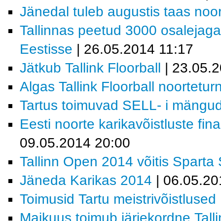
Jänedal tuleb augustis taas noo
Tallinnas peetud 3000 osalejaga sa
Eestisse
| 26.05.2014 11:17
Jätkub Tallink Floorball
| 23.05.
Algas Tallink Floorball noorteturn
Tartus toimuvad SELL- i mängu
Eesti noorte karikavõistluste fi
09.05.2014 20:00
Tallinn Open 2014 võitis Sparta 
Jäneda Karikas 2014
| 06.05.20
Toimusid Tartu meistrivõistlused
Maikuus toimub järjekordne Tallin