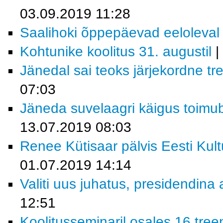
03.09.2019 11:28
Saalihoki õppepäevad eeloleval 
Kohtunike koolitus 31. augustil
|
Jänedal sai teoks järjekordne tr
07:03
Jäneda suvelaagri käigus toimub
13.07.2019 08:03
Renee Kütisaar pälvis Eesti Kul
01.07.2019 14:14
Valiti uus juhatus, presidendina
12:51
Koolitusseminaril osales 16 treen