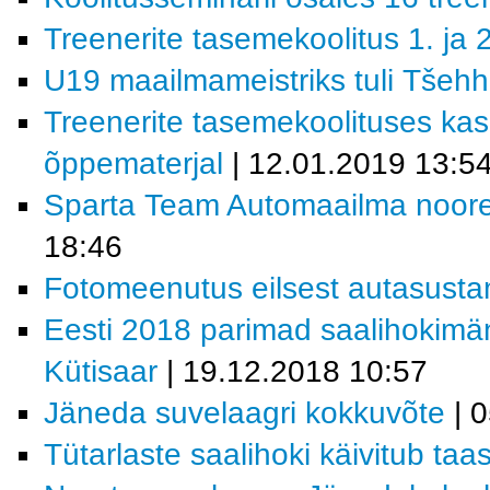
Treenerite tasemekoolitus 1. ja 2
U19 maailmameistriks tuli Tšehh
Treenerite tasemekoolituses ka
õppematerjal
| 12.01.2019 13:5
Sparta Team Automaailma noore
18:46
Fotomeenutus eilsest autasusta
Eesti 2018 parimad saalihokimän
Kütisaar
| 19.12.2018 10:57
Jäneda suvelaagri kokkuvõte
| 
Tütarlaste saalihoki käivitub taa