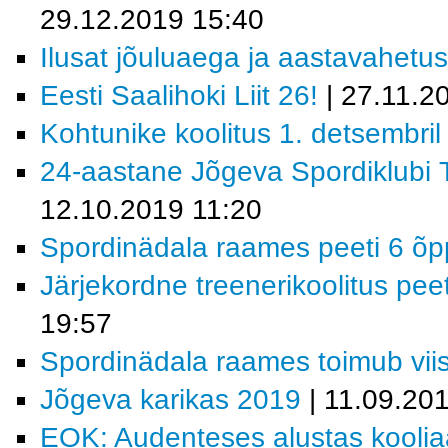
29.12.2019 15:40
Ilusat jõuluaega ja aastavahetust
Eesti Saalihoki Liit 26!
| 27.11.2
Kohtunike koolitus 1. detsembril
24-aastane Jõgeva Spordiklubi T
12.10.2019 11:20
Spordinädala raames peeti 6 õ
Järjekordne treenerikoolitus pee
19:57
Spordinädala raames toimub vi
Jõgeva karikas 2019
| 11.09.20
EOK: Audenteses alustas kooliaa