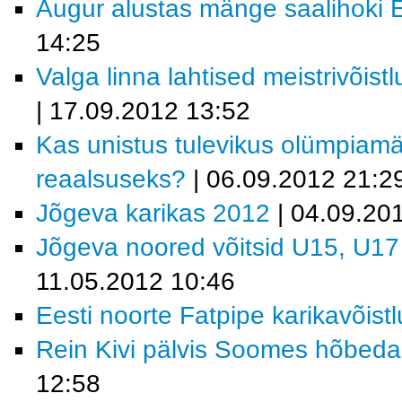
Augur alustas mänge saalihoki E
14:25
Valga linna lahtised meistrivõis
| 17.09.2012 13:52
Kas unistus tulevikus olümpiam
reaalsuseks?
| 06.09.2012 21:2
Jõgeva karikas 2012
| 04.09.20
Jõgeva noored võitsid U15, U17 
11.05.2012 10:46
Eesti noorte Fatpipe karikavõist
Rein Kivi pälvis Soomes hõbeda 
12:58