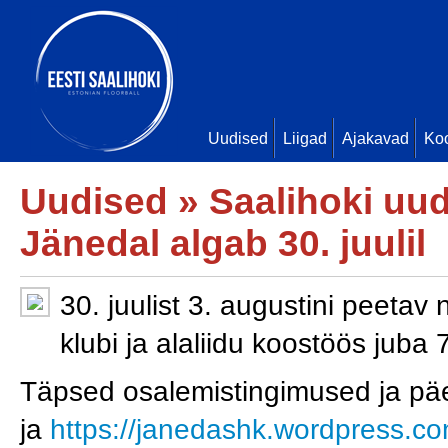
Uudised
Liigad
Ajakavad
Ko
Uudised
»
Saalihoki uu
Jänedal algab 30. juulil
30. juulist 3. augustini peeta
klubi ja alaliidu koostöös juba 
Täpsed osalemistingimused ja p
ja
https://janedashk.wordpress.co