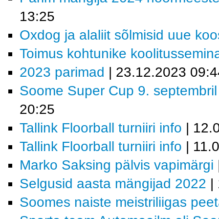
13:25
Oxdog ja alaliit sõlmisid uue ko
Toimus kohtunike koolitussemin
2023 parimad
| 23.12.2023 09:4
Soome Super Cup 9. septembril K
20:25
Tallink Floorball turniiri info
| 12.
Tallink Floorball turniiri info
| 11.
Marko Saksing pälvis vapimärgi
Selgusid aasta mängijad 2022
|
Soomes naiste meistriliigas pee