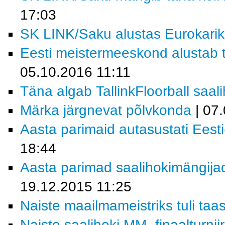
17:03
SK LINK/Saku alustas Eurokarik
Eesti meistermeeskond alustab t
05.10.2016 11:11
Täna algab TallinkFloorball saalih
Märka järgnevat põlvkonda
| 07
Aasta parimaid autasustati Eest
18:44
Aasta parimad saalihokimängijad
19.12.2015 11:25
Naiste maailmameistriks tuli taa
Naiste saalihoki MM- finaalturnii