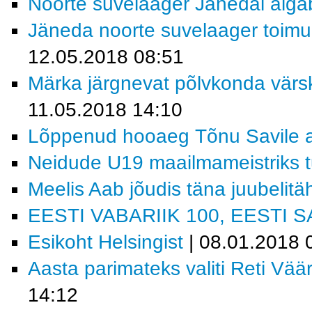
Noorte suvelaager Jänedal algab 
Jäneda noorte suvelaager toimu
12.05.2018 08:51
Märka järgnevat põlvkonda värs
11.05.2018 14:10
Lõppenud hooaeg Tõnu Savile 
Neidude U19 maailmameistriks tu
Meelis Aab jõudis täna juubelitä
EESTI VABARIIK 100, EESTI S
Esikoht Helsingist
| 08.01.2018 
Aasta parimateks valiti Reti Vää
14:12