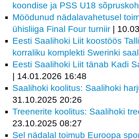
koondise ja PSS U18 sõpruskoht
Möödunud nädalavahetusel toi
ühisliiga Final Four turniir
| 10.0
Eesti Saalihoki Liit koostöös Tal
korraliku komplekti Swerinki saal
Eesti Saalihoki Liit tänab Kadi 
| 14.01.2026 16:48
Saalihoki koolitus: Saalihoki ha
31.10.2025 20:26
Treenerite koolitus: Saalihoki 
23.10.2025 08:27
Sel nädalal toimub Euroopa spor