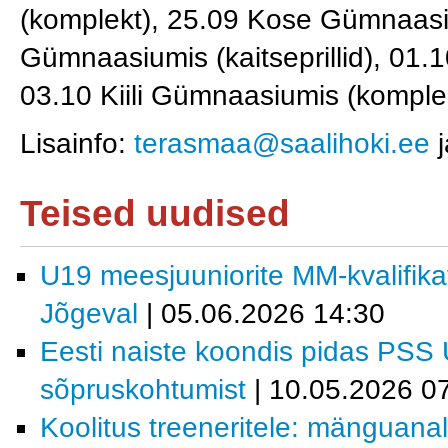
(komplekt), 25.09 Kose Gümnaasi
Gümnaasiumis (kaitseprillid), 01.1
03.10 Kiili Gümnaasiumis (komplek
Lisainfo:
terasmaa@saalihoki.ee
Teised uudised
U19 meesjuuniorite MM-kvalifika
Jõgeval
| 05.06.2026 14:30
Eesti naiste koondis pidas PSS
sõpruskohtumist
| 10.05.2026 0
Koolitus treeneritele: mänguanal