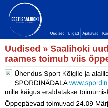
Uudised
Liigad
Ajakavad
Ko
Uudised
»
Saalihoki uu
raames toimub viis õpp
Ühendus Sport Kõigile ja alalii
SPORDINÄDALA
www.spordin
mille käigus eraldatakse toimumi
Õppepäevad toimuvad 24.09 Mär