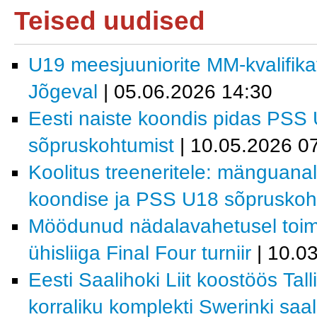
Teised uudised
U19 meesjuuniorite MM-kvalifika
Jõgeval
| 05.06.2026 14:30
Eesti naiste koondis pidas PSS
sõpruskohtumist
| 10.05.2026 0
Koolitus treeneritele: mänguanal
koondise ja PSS U18 sõpruskoht
Möödunud nädalavahetusel toi
ühisliiga Final Four turniir
| 10.0
Eesti Saalihoki Liit koostöös Tal
korraliku komplekti Swerinki saal