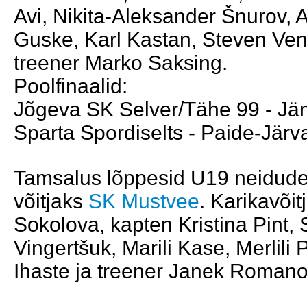
Avi, Nikita-Aleksander Šnurov, 
Guske, Karl Kastan, Steven Vend
treener Marko Saksing.
Poolfinaalid:
Jõgeva SK Selver/Tähe 99 - Jän
Sparta Spordiselts - Paide-Järva
Tamsalus lõppesid U19 neidude k
võitjaks
SK Mustvee
. Karikavõit
Sokolova, kapten Kristina Pint, 
Vingertšuk, Marili Kase, Merlili
Ihaste ja treener Janek Romanov