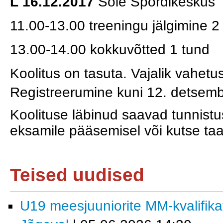
L 16.12.2017
Sõle
Spordikeskus
11.00-13.00 treeningu jälgimine 2
13.00-14.00 kokkuvõtted 1 tund
Koolitus on tasuta. Vajalik vahetu
Registreerumine kuni 12. detsemb
Koolituse läbinud saavad tunnistu
eksamile pääsemisel või kutse taa
Teised uudised
U19 meesjuuniorite MM-kvalifika