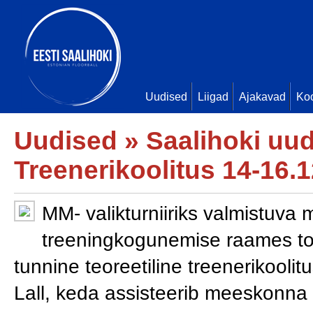
Uudised
Liigad
Ajakavad
Ko
Uudised
»
Saalihoki uu
Treenerikoolitus 14-16.
MM- valikturniiriks valmistuva
treeningkogunemise raames to
tunnine teoreetiline treenerikoolitu
Lall, keda assisteerib meeskonn