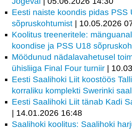
Jõgeval
| 05.06.2026 14:30
Eesti naiste koondis pidas PSS
sõpruskohtumist
| 10.05.2026 0
Koolitus treeneritele: mänguanal
koondise ja PSS U18 sõpruskoht
Möödunud nädalavahetusel toi
ühisliiga Final Four turniir
| 10.0
Eesti Saalihoki Liit koostöös Tal
korraliku komplekti Swerinki saal
Eesti Saalihoki Liit tänab Kadi 
| 14.01.2026 16:48
Saalihoki koolitus: Saalihoki ha