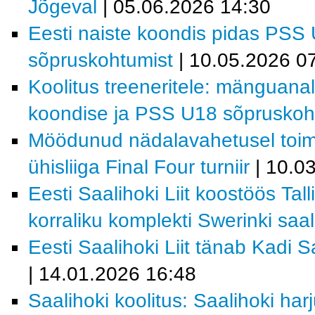
Jõgeval
| 05.06.2026 14:30
Eesti naiste koondis pidas PSS
sõpruskohtumist
| 10.05.2026 0
Koolitus treeneritele: mänguanal
koondise ja PSS U18 sõpruskoht
Möödunud nädalavahetusel toi
ühisliiga Final Four turniir
| 10.0
Eesti Saalihoki Liit koostöös Tal
korraliku komplekti Swerinki saal
Eesti Saalihoki Liit tänab Kadi 
| 14.01.2026 16:48
Saalihoki koolitus: Saalihoki ha