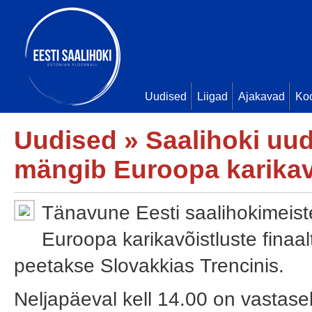
Uudised
Liigad
Ajakavad
Ko
Uudised
»
Saalihoki uu
mängib Euroopa karikav
Tänavune Eesti saalihokimeis
Euroopa karikavõistluste finaalt
peetakse Slovakkias Trencinis.
Neljapäeval kell 14.00 on vastasek