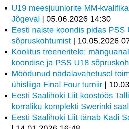
U19 meesjuuniorite MM-kvalifika
Jõgeval
| 05.06.2026 14:30
Eesti naiste koondis pidas PSS
sõpruskohtumist
| 10.05.2026 0
Koolitus treeneritele: mänguanal
koondise ja PSS U18 sõpruskoht
Möödunud nädalavahetusel toi
ühisliiga Final Four turniir
| 10.0
Eesti Saalihoki Liit koostöös Tal
korraliku komplekti Swerinki saal
Eesti Saalihoki Liit tänab Kadi 
| 14.01.2026 16:48