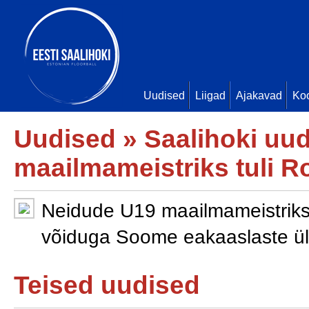
Uudised
Liigad
Ajakavad
Ko
Uudised
»
Saalihoki uu
maailmameistriks tuli R
Neidude U19 maailmameistriks 
võiduga Soome eakaaslaste ül
Teised uudised