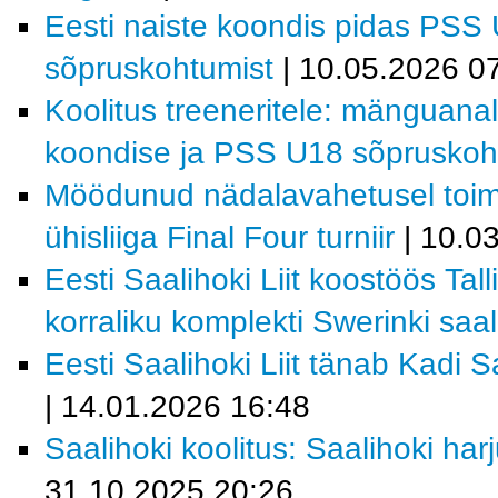
Eesti naiste koondis pidas PSS
sõpruskohtumist
| 10.05.2026 0
Koolitus treeneritele: mänguanal
koondise ja PSS U18 sõpruskoht
Möödunud nädalavahetusel toi
ühisliiga Final Four turniir
| 10.0
Eesti Saalihoki Liit koostöös Tal
korraliku komplekti Swerinki saal
Eesti Saalihoki Liit tänab Kadi 
| 14.01.2026 16:48
Saalihoki koolitus: Saalihoki ha
31.10.2025 20:26