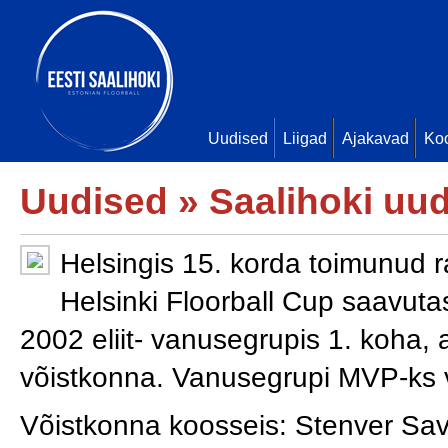
Uudised
Liigad
Ajakavad
Ko
Uudised
»
Saalihoki uu
Helsingis 15. korda toimunud ra
Helsinki Floorball Cup saavut
2002 eliit- vanusegrupis 1. koha, 
võistkonna. Vanusegrupi MVP-ks va
Võistkonna koosseis: Stenver Savi