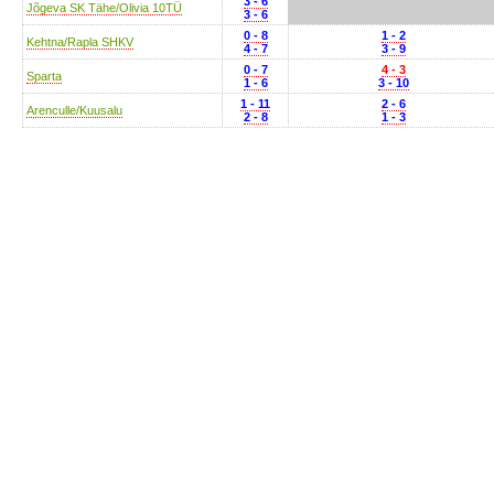
3 - 6
Jõgeva SK Tähe/Olivia 10TÜ
3 - 6
0 - 8
1 - 2
Kehtna/Rapla SHKV
4 - 7
3 - 9
0 - 7
4 - 3
Sparta
1 - 6
3 - 10
1 - 11
2 - 6
Arenculle/Kuusalu
2 - 8
1 - 3