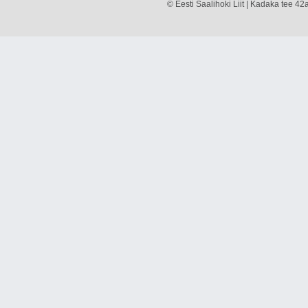
© Eesti Saalihoki Liit | Kadaka tee 42a