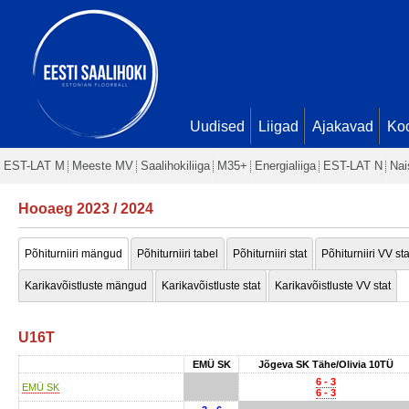
Uudised
Liigad
Ajakavad
Ko
EST-LAT M
Meeste MV
Saalihokiliiga
M35+
Energialiiga
EST-LAT N
Nai
Hooaeg 2023 / 2024
Põhiturniiri mängud
Põhiturniiri tabel
Põhiturniiri stat
Põhiturniiri VV sta
Karikavõistluste mängud
Karikavõistluste stat
Karikavõistluste VV stat
U16T
EMÜ SK
Jõgeva SK Tähe/Olivia 10TÜ
6 - 3
EMÜ SK
6 - 3