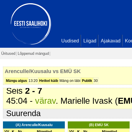
21:38 -
värav
. Triinu-Liis Kuriks (
26:29 -
värav
. Armelle Ivask (
EM
- 4
39:03 -
värav
. Armelle Ivask (
EM
39:13 -
värav
. HannA-Bret Pajus 
Uudised
Liigad
Ajakavad
Ko
39:27 -
värav
. Triinu-Liis Kuriks (
Üritused
Lõppenud mängud
39:55 -
värav
. Triinu-Liis Kuriks (
- 7
Arenculle/Kuusalu vs EMÜ SK
42:34 -
värav
. Sandra Aun (
Arenc
Mängu algus
13:20
Hetkel käib
Mäng on läbi
Publik
30
Seis
2 - 7
45:04 -
värav
. Marielle Ivask (
EM
Suurenda
(A) Arenculle/Kuusalu
(B) EMÜ SK
VV
K
Nr
Mängijad
VV
K
Nr
Mängijad