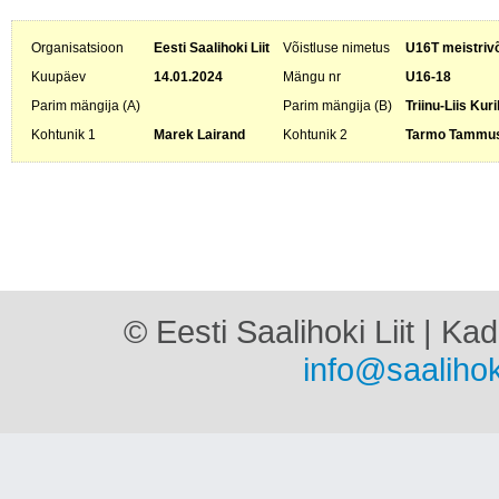
Organisatsioon
Eesti Saalihoki Liit
Võistluse nimetus
U16T meistrivõ
Kuupäev
14.01.2024
Mängu nr
U16-18
Parim mängija (A)
Parim mängija (B)
Triinu-Liis Kur
Kohtunik 1
Marek Lairand
Kohtunik 2
Tarmo Tammu
© Eesti Saalihoki Liit | Ka
info@saalihok