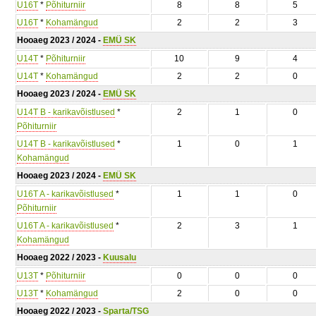
U16T
*
Põhiturniir
8
8
5
U16T
*
Kohamängud
2
2
3
Hooaeg 2023 / 2024 -
EMÜ SK
U14T
*
Põhiturniir
10
9
4
U14T
*
Kohamängud
2
2
0
Hooaeg 2023 / 2024 -
EMÜ SK
U14T B - karikavõistlused
*
2
1
0
Põhiturniir
U14T B - karikavõistlused
*
1
0
1
Kohamängud
Hooaeg 2023 / 2024 -
EMÜ SK
U16T A - karikavõistlused
*
1
1
0
Põhiturniir
U16T A - karikavõistlused
*
2
3
1
Kohamängud
Hooaeg 2022 / 2023 -
Kuusalu
U13T
*
Põhiturniir
0
0
0
U13T
*
Kohamängud
2
0
0
Hooaeg 2022 / 2023 -
Sparta/TSG