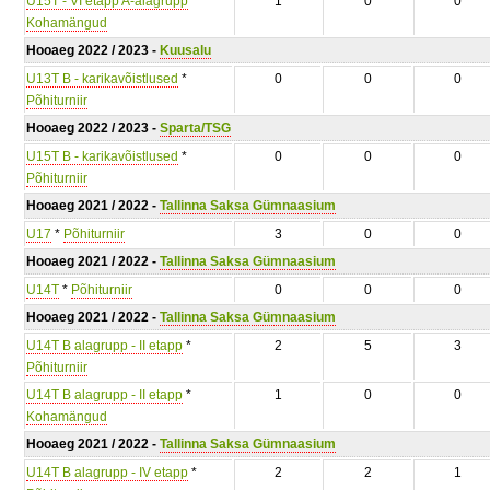
U15T - VI etapp A-alagrupp
*
1
0
0
Kohamängud
Hooaeg 2022 / 2023 -
Kuusalu
U13T B - karikavõistlused
*
0
0
0
Põhiturniir
Hooaeg 2022 / 2023 -
Sparta/TSG
U15T B - karikavõistlused
*
0
0
0
Põhiturniir
Hooaeg 2021 / 2022 -
Tallinna Saksa Gümnaasium
U17
*
Põhiturniir
3
0
0
Hooaeg 2021 / 2022 -
Tallinna Saksa Gümnaasium
U14T
*
Põhiturniir
0
0
0
Hooaeg 2021 / 2022 -
Tallinna Saksa Gümnaasium
U14T B alagrupp - II etapp
*
2
5
3
Põhiturniir
U14T B alagrupp - II etapp
*
1
0
0
Kohamängud
Hooaeg 2021 / 2022 -
Tallinna Saksa Gümnaasium
U14T B alagrupp - IV etapp
*
2
2
1