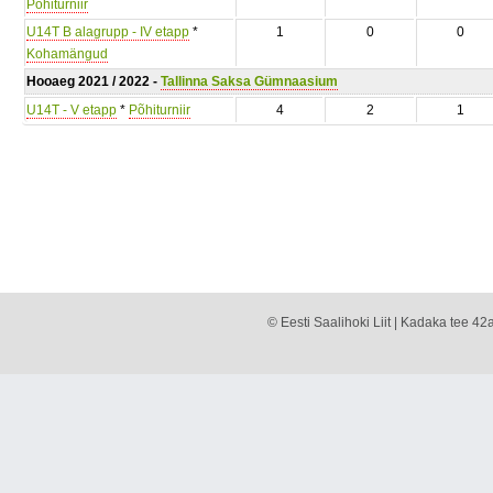
Põhiturniir
U14T B alagrupp - IV etapp
*
1
0
0
Kohamängud
Hooaeg 2021 / 2022 -
Tallinna Saksa Gümnaasium
U14T - V etapp
*
Põhiturniir
4
2
1
© Eesti Saalihoki Liit | Kadaka tee 42a