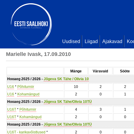
Uudised
Liigad
Ajakavad
Ko
Marielle Ivask, 17.09.2010
Mänge
Väravaid
Sööte
Hooaeg 2025 / 2026 -
Jõgeva SK Tähe / Olivia 10
U16
*
Põhiturniir
10
2
2
U16
*
Kohamängud
2
0
1
Hooaeg 2025 / 2026 -
Jõgeva SK Tähe/Olivia 10TÜ
U16T
*
Põhiturniir
4
3
1
U16T
*
Kohamängud
2
0
0
Hooaeg 2025 / 2026 -
Jõgeva SK Tähe/Olivia 10TÜ
U16T - karikavõistlused
*
2
0
0