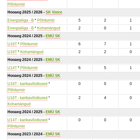
Põhiturniir
Hooaeg 2025 / 2026 -
SK Voore
Energialiiga - B
*
Põhiturniir
5
2
1
Energialiiga - B
*
Kohamängud
2
0
1
Hooaeg 2024 / 2025 -
EMÜ SK
U16T
*
Põhiturniir
6
7
1
U16T
*
Kohamängud
2
2
0
Hooaeg 2024 / 2025 -
EMÜ SK
U14T
*
Põhiturniir
6
5
1
Hooaeg 2024 / 2025 -
EMÜ SK
U16T - karikavõistlused
*
0
0
0
Põhiturniir
U16T - karikavõistlused
*
2
4
0
Kohamängud
Hooaeg 2024 / 2025 -
EMÜ SK
U14T - karikavõistlused
*
0
0
0
Põhiturniir
Hooaeg 2023 / 2024 -
EMÜ SK