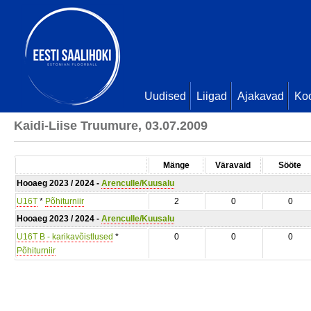
Uudised
Liigad
Ajakavad
Ko
Kaidi-Liise Truumure, 03.07.2009
Mänge
Väravaid
Sööte
Hooaeg 2023 / 2024 -
Arenculle/Kuusalu
U16T
*
Põhiturniir
2
0
0
Hooaeg 2023 / 2024 -
Arenculle/Kuusalu
U16T B - karikavõistlused
*
0
0
0
Põhiturniir