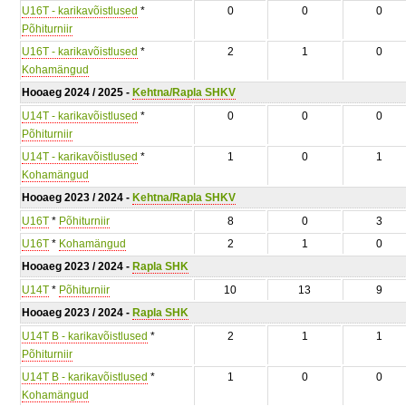
U16T - karikavõistlused
*
0
0
0
Põhiturniir
U16T - karikavõistlused
*
2
1
0
Kohamängud
Hooaeg 2024 / 2025 -
Kehtna/Rapla SHKV
U14T - karikavõistlused
*
0
0
0
Põhiturniir
U14T - karikavõistlused
*
1
0
1
Kohamängud
Hooaeg 2023 / 2024 -
Kehtna/Rapla SHKV
U16T
*
Põhiturniir
8
0
3
U16T
*
Kohamängud
2
1
0
Hooaeg 2023 / 2024 -
Rapla SHK
U14T
*
Põhiturniir
10
13
9
Hooaeg 2023 / 2024 -
Rapla SHK
U14T B - karikavõistlused
*
2
1
1
Põhiturniir
U14T B - karikavõistlused
*
1
0
0
Kohamängud