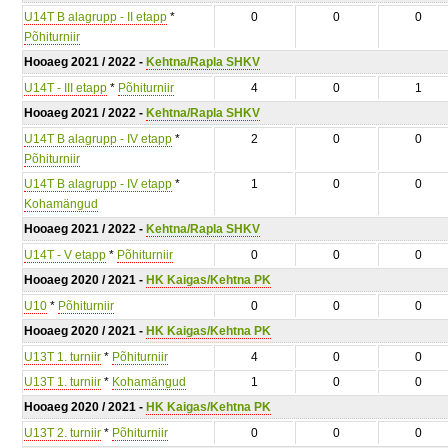
U14T B alagrupp - II etapp
*
0
0
0
Põhiturniir
Hooaeg 2021 / 2022 -
Kehtna/Rapla SHKV
U14T - III etapp
*
Põhiturniir
4
0
1
Hooaeg 2021 / 2022 -
Kehtna/Rapla SHKV
U14T B alagrupp - IV etapp
*
2
0
0
Põhiturniir
U14T B alagrupp - IV etapp
*
1
0
0
Kohamängud
Hooaeg 2021 / 2022 -
Kehtna/Rapla SHKV
U14T - V etapp
*
Põhiturniir
0
0
0
Hooaeg 2020 / 2021 -
HK Kaigas/Kehtna PK
U10
*
Põhiturniir
0
0
0
Hooaeg 2020 / 2021 -
HK Kaigas/Kehtna PK
U13T 1. turniir
*
Põhiturniir
4
0
0
U13T 1. turniir
*
Kohamängud
1
0
0
Hooaeg 2020 / 2021 -
HK Kaigas/Kehtna PK
U13T 2. turniir
*
Põhiturniir
0
0
0