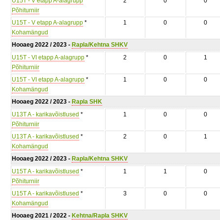
U15T - V etapp A-alagrupp
*
2
0
0
Põhiturniir
U15T - V etapp A-alagrupp
*
1
0
0
Kohamängud
Hooaeg 2022 / 2023 -
Rapla/Kehtna SHKV
U15T - VI etapp A-alagrupp
*
2
0
1
Põhiturniir
U15T - VI etapp A-alagrupp
*
1
0
0
Kohamängud
Hooaeg 2022 / 2023 -
Rapla SHK
U13T A - karikavõistlused
*
1
0
0
Põhiturniir
U13T A - karikavõistlused
*
2
0
1
Kohamängud
Hooaeg 2022 / 2023 -
Rapla/Kehtna SHKV
U15T A - karikavõistlused
*
1
1
0
Põhiturniir
U15T A - karikavõistlused
*
3
0
0
Kohamängud
Hooaeg 2021 / 2022 -
Kehtna/Rapla SHKV