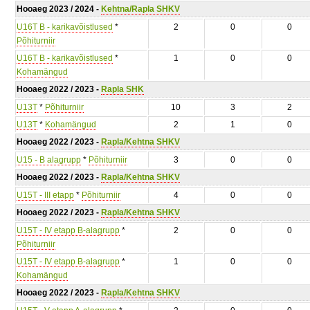
Hooaeg 2023 / 2024 -
Kehtna/Rapla SHKV
U16T B - karikavõistlused
*
2
0
0
Põhiturniir
U16T B - karikavõistlused
*
1
0
0
Kohamängud
Hooaeg 2022 / 2023 -
Rapla SHK
U13T
*
Põhiturniir
10
3
2
U13T
*
Kohamängud
2
1
0
Hooaeg 2022 / 2023 -
Rapla/Kehtna SHKV
U15 - B alagrupp
*
Põhiturniir
3
0
0
Hooaeg 2022 / 2023 -
Rapla/Kehtna SHKV
U15T - III etapp
*
Põhiturniir
4
0
0
Hooaeg 2022 / 2023 -
Rapla/Kehtna SHKV
U15T - IV etapp B-alagrupp
*
2
0
0
Põhiturniir
U15T - IV etapp B-alagrupp
*
1
0
0
Kohamängud
Hooaeg 2022 / 2023 -
Rapla/Kehtna SHKV