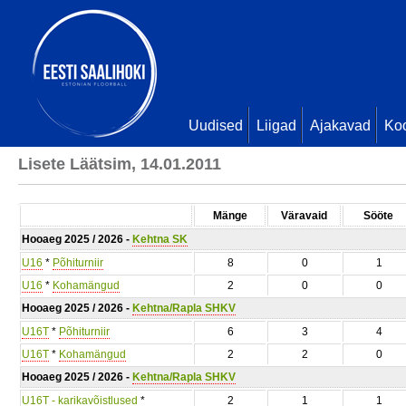
Uudised
Liigad
Ajakavad
Ko
Lisete Läätsim, 14.01.2011
Mänge
Väravaid
Sööte
Hooaeg 2025 / 2026 -
Kehtna SK
U16
*
Põhiturniir
8
0
1
U16
*
Kohamängud
2
0
0
Hooaeg 2025 / 2026 -
Kehtna/Rapla SHKV
U16T
*
Põhiturniir
6
3
4
U16T
*
Kohamängud
2
2
0
Hooaeg 2025 / 2026 -
Kehtna/Rapla SHKV
U16T - karikavõistlused
*
2
1
1