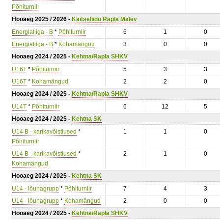
Põhiturniir
Hooaeg 2025 / 2026 -
Kaitseliidu Rapla Malev
Energialiiga - B
*
Põhiturniir
6
1
0
Energialiiga - B
*
Kohamängud
3
0
0
Hooaeg 2024 / 2025 -
Kehtna/Rapla SHKV
U16T
*
Põhiturniir
5
3
3
U16T
*
Kohamängud
2
2
0
Hooaeg 2024 / 2025 -
Kehtna/Rapla SHKV
U14T
*
Põhiturniir
6
12
5
Hooaeg 2024 / 2025 -
Kehtna SK
U14 B - karikavõistlused
*
1
1
0
Põhiturniir
U14 B - karikavõistlused
*
2
1
0
Kohamängud
Hooaeg 2024 / 2025 -
Kehtna SK
U14 - lõunagrupp
*
Põhiturniir
7
4
3
U14 - lõunagrupp
*
Kohamängud
2
0
0
Hooaeg 2024 / 2025 -
Kehtna/Rapla SHKV