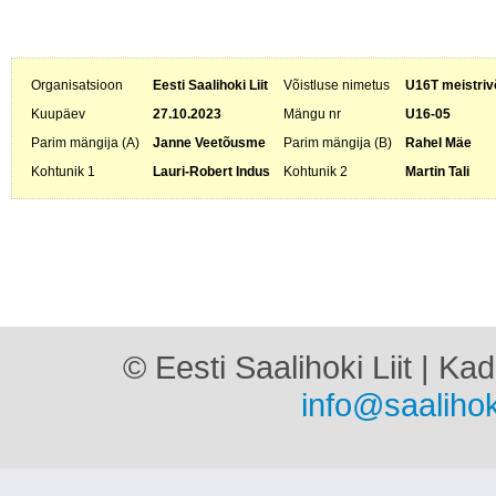
Organisatsioon
Eesti Saalihoki Liit
Võistluse nimetus
U16T meistriv
Kuupäev
27.10.2023
Mängu nr
U16-05
Parim mängija (A)
Janne Veetõusme
Parim mängija (B)
Rahel Mäe
Kohtunik 1
Lauri-Robert Indus
Kohtunik 2
Martin Tali
© Eesti Saalihoki Liit | Ka
info@saalihok