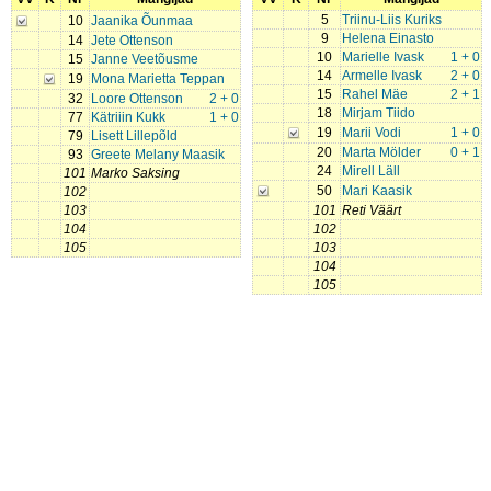
5
Triinu-Liis Kuriks
10
Jaanika Õunmaa
9
Helena Einasto
14
Jete Ottenson
10
Marielle Ivask
1 + 0
15
Janne Veetõusme
14
Armelle Ivask
2 + 0
19
Mona Marietta Teppan
15
Rahel Mäe
2 + 1
32
Loore Ottenson
2 + 0
18
Mirjam Tiido
77
Kätriiin Kukk
1 + 0
19
Marii Vodi
1 + 0
79
Lisett Lillepõld
20
Marta Mölder
0 + 1
93
Greete Melany Maasik
24
Mirell Läll
101
Marko Saksing
50
Mari Kaasik
102
103
101
Reti Väärt
104
102
105
103
104
105