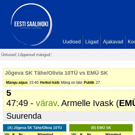
31:37 -
karistus (207 - Lükkamin
33:04 -
värav
. Loore Ottenson (
J
4
33:41 -
karistus (207 - Lükkamin
Tähe/Olivia 10TÜ
). 2 min
Uudised
Liigad
Ajakavad
Ko
34:03 -
karistus (211 - Vale vah
Üritused
Lõppenud mängud
39:16 -
värav
. Marii Vodi (
EMÜ S
45:32 -
karistus (211 - Vale vah
Jõgeva SK Tähe/Olivia 10TÜ vs EMÜ SK
47:36 -
värav
. Loore Ottenson (
J
Mängu algus
15:40
Hetkel käib
Mäng on läbi
Publik
27
5
47:49 -
värav
. Armelle Ivask (
EM
Suurenda
(A) Jõgeva SK Tähe/Olivia 10TÜ
(B) EMÜ SK
VV
K
Nr
Mängijad
VV
K
Nr
Mängijad