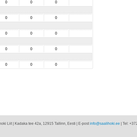
0
0
0
0
0
0
0
0
0
0
0
0
0
0
0
oki Liit | Kadaka tee 42a, 12915 Tallinn, Eesti | E-post
info@saalihoki.ee
| Tel: +37