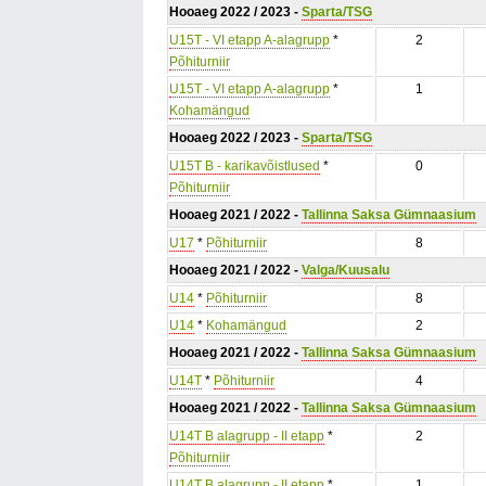
Hooaeg 2022 / 2023 -
Sparta/TSG
U15T - VI etapp A-alagrupp
*
2
Põhiturniir
U15T - VI etapp A-alagrupp
*
1
Kohamängud
Hooaeg 2022 / 2023 -
Sparta/TSG
U15T B - karikavõistlused
*
0
Põhiturniir
Hooaeg 2021 / 2022 -
Tallinna Saksa Gümnaasium
U17
*
Põhiturniir
8
Hooaeg 2021 / 2022 -
Valga/Kuusalu
U14
*
Põhiturniir
8
U14
*
Kohamängud
2
Hooaeg 2021 / 2022 -
Tallinna Saksa Gümnaasium
U14T
*
Põhiturniir
4
Hooaeg 2021 / 2022 -
Tallinna Saksa Gümnaasium
U14T B alagrupp - II etapp
*
2
Põhiturniir
U14T B alagrupp - II etapp
*
1