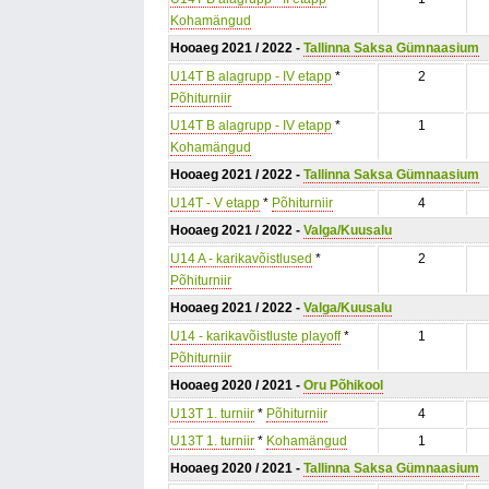
Kohamängud
Hooaeg 2021 / 2022 -
Tallinna Saksa Gümnaasium
U14T B alagrupp - IV etapp
*
2
Põhiturniir
U14T B alagrupp - IV etapp
*
1
Kohamängud
Hooaeg 2021 / 2022 -
Tallinna Saksa Gümnaasium
U14T - V etapp
*
Põhiturniir
4
Hooaeg 2021 / 2022 -
Valga/Kuusalu
U14 A - karikavõistlused
*
2
Põhiturniir
Hooaeg 2021 / 2022 -
Valga/Kuusalu
U14 - karikavõistluste playoff
*
1
Põhiturniir
Hooaeg 2020 / 2021 -
Oru Põhikool
U13T 1. turniir
*
Põhiturniir
4
U13T 1. turniir
*
Kohamängud
1
Hooaeg 2020 / 2021 -
Tallinna Saksa Gümnaasium