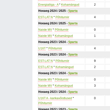
Energialiiga - A
*
Kohamängud
2
Hooaeg 2024 / 2025 -
Sparta
EST-LAT N
*
Põhiturniir
4
Hooaeg 2024 / 2025 -
Sparta
Naiste MV
*
Põhiturniir
0
Naiste MV
*
Kohamängud
1
Hooaeg 2023 / 2024 -
Sparta
U16T
*
Põhiturniir
4
Hooaeg 2023 / 2024 -
Sparta
EST-LAT N
*
Põhiturniir
9
EST-LAT N
*
Kohamängud
2
Hooaeg 2023 / 2024 -
Sparta
Naiste MV
*
Põhiturniir
0
Naiste MV
*
Kohamängud
3
Hooaeg 2023 / 2024 -
Sparta
U16T A - karikavõistlused
*
0
Põhiturniir
Hooaeg 2022 / 2023 -
Sparta