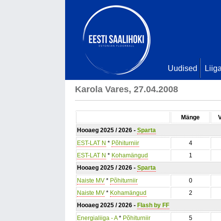
Uudised
Liig
Karola Vares, 27.04.2008
Mänge
Hooaeg 2025 / 2026 -
Sparta
EST-LAT N
*
Põhiturniir
4
EST-LAT N
*
Kohamängud
1
Hooaeg 2025 / 2026 -
Sparta
Naiste MV
*
Põhiturniir
0
Naiste MV
*
Kohamängud
2
Hooaeg 2025 / 2026 -
Flash by FF
Energialiiga - A
*
Põhiturniir
5