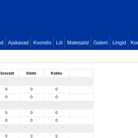
ad
Ajakavad
Koondis
Liit
Materjalid
Galerii
Lingid
Koo
Väravaid
Sööte
Kokku
0
0
0
0
0
0
0
0
0
0
0
0
0
0
0