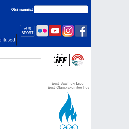
Otsi mängijat
AUS
SPORT
litused
Eesti Saalihoki Liit on
Eesti Olümpiakomitee liige