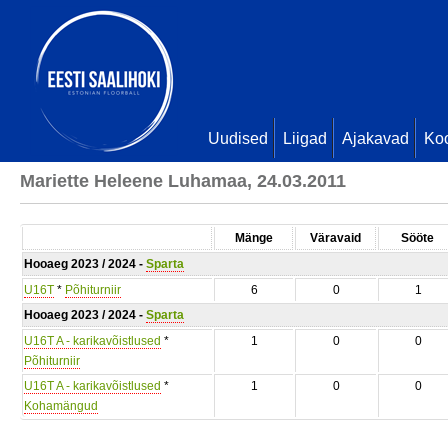
Uudised
Liigad
Ajakavad
Ko
Mariette Heleene Luhamaa, 24.03.2011
Mänge
Väravaid
Sööte
Hooaeg 2023 / 2024 -
Sparta
U16T
*
Põhiturniir
6
0
1
Hooaeg 2023 / 2024 -
Sparta
U16T A - karikavõistlused
*
1
0
0
Põhiturniir
U16T A - karikavõistlused
*
1
0
0
Kohamängud