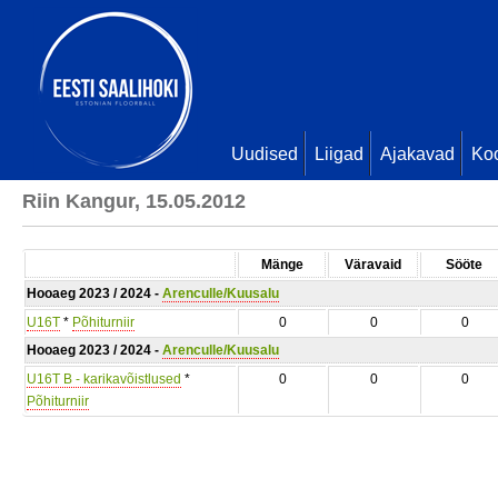
Uudised
Liigad
Ajakavad
Ko
Riin Kangur, 15.05.2012
Mänge
Väravaid
Sööte
Hooaeg 2023 / 2024 -
Arenculle/Kuusalu
U16T
*
Põhiturniir
0
0
0
Hooaeg 2023 / 2024 -
Arenculle/Kuusalu
U16T B - karikavõistlused
*
0
0
0
Põhiturniir