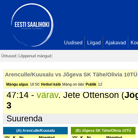
Kukk. Seis
1 - 1
18:02 -
värav
. Lisett Lillepõld (
Jõ
2
24:24 -
karistus (201 - Kepilöök)
.
(
Arenculle/Kuusalu
). 2 min
Uudised
Liigad
Ajakavad
Ko
37:22 -
karistus (207 - Lükkamin
Üritused
Lõppenud mängud
Tähe/Olivia 10TÜ
). 2 min
40:03 -
karistus (210 - Takistami
Arenculle/Kuusalu vs Jõgeva SK Tähe/Olivia 10TÜ
2 min
Mängu algus
16:50
Hetkel käib
Mäng on läbi
Publik
12
47:14 -
värav
. Jete Ottenson (
Jõ
3
Suurenda
(A) Arenculle/Kuusalu
(B) Jõgeva SK Tähe/Olivia 10TÜ
VV
K
Nr
Mängijad
VV
K
Nr
Mängijad