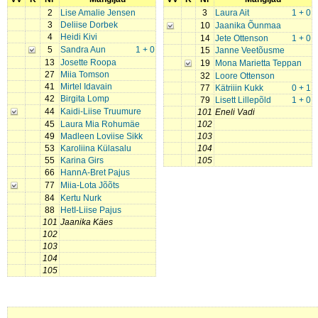
2
Lise Amalie Jensen
3
Laura Ait
1 + 0
3
Deliise Dorbek
10
Jaanika Õunmaa
4
Heidi Kivi
14
Jete Ottenson
1 + 0
5
Sandra Aun
1 + 0
15
Janne Veetõusme
13
Josette Roopa
19
Mona Marietta Teppan
27
Miia Tomson
32
Loore Ottenson
41
Mirtel Idavain
77
Kätriiin Kukk
0 + 1
42
Birgita Lomp
79
Lisett Lillepõld
1 + 0
44
Kaidi-Liise Truumure
101
Eneli Vadi
45
Laura Mia Rohumäe
102
49
Madleen Loviise Sikk
103
53
Karoliina Külasalu
104
55
Karina Girs
105
66
HannA-Bret Pajus
77
Miia-Lota Jõõts
84
Kertu Nurk
88
HetI-Liise Pajus
101
Jaanika Käes
102
103
104
105