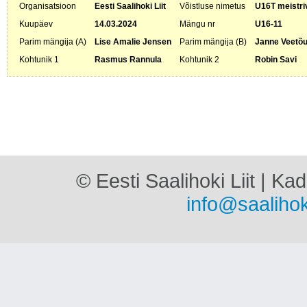
Organisatsioon
Eesti Saalihoki Liit
Võistluse nimetus
U16T meistri
Kuupäev
14.03.2024
Mängu nr
U16-11
Parim mängija (A)
Lise Amalie Jensen
Parim mängija (B)
Janne Veetõ
Kohtunik 1
Rasmus Rannula
Kohtunik 2
Robin Savi
© Eesti Saalihoki Liit | Ka
info@saalihok