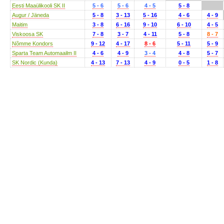
Eesti Maaülikooli SK II
5 - 6
5 - 6
4 - 5
5 - 8
Augur / Jäneda
5 - 8
3 - 13
5 - 16
4 - 6
4 - 9
Maitim
3 - 8
6 - 16
9 - 10
6 - 10
4 - 5
Viskoosa SK
7 - 8
3 - 7
4 - 11
5 - 8
8 - 7
Nõmme Kondors
9 - 12
4 - 17
8 - 6
5 - 11
5 - 9
Sparta Team Automaailm II
4 - 6
4 - 9
3 - 4
4 - 8
5 - 7
SK Nordic (Kunda)
4 - 13
7 - 13
4 - 9
0 - 5
1 - 8