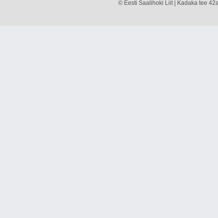
© Eesti Saalihoki Liit | Kadaka tee 42a