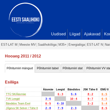
Uudised
Liigad
Ajakavad
Ko
EST-LAT M
Meeste MV
Saalihokiliiga
M35+
Energialiiga
EST-LAT N
Nai
Hooaeg 2011 / 2012
Põhiturniiri mängud
Põhiturniiri tabel
Põhiturniiri stat
Põhiturniiri VV sta
Esiliiga
Ääsmäe
Leegid
Bändidos
JSK Tähe II
EMÜ II
TTÜ SK/Ääsmäe
6 - 3
5 - 6
8 - 2
6 - 5
TVK Leegid
3 - 6
10 - 4
9 - 7
6 - 5
Bändidos Team Exel
6 - 5
4 - 10
3 - 2
5 - 4
Jõgeva SK Selver / Tähe II
2 - 8
7 - 9
2 - 3
8 - 5