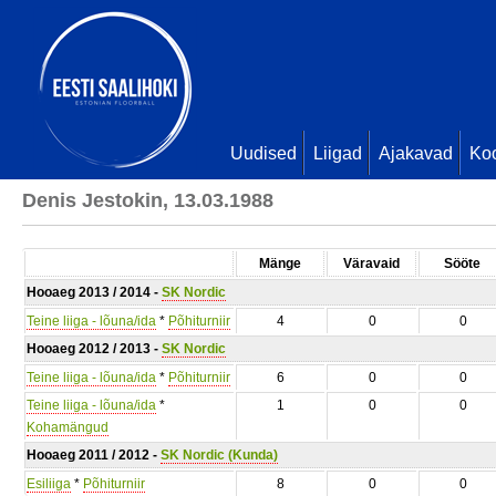
Uudised
Liigad
Ajakavad
Ko
Denis Jestokin, 13.03.1988
Mänge
Väravaid
Sööte
Hooaeg 2013 / 2014 -
SK Nordic
Teine liiga - lõuna/ida
*
Põhiturniir
4
0
0
Hooaeg 2012 / 2013 -
SK Nordic
Teine liiga - lõuna/ida
*
Põhiturniir
6
0
0
Teine liiga - lõuna/ida
*
1
0
0
Kohamängud
Hooaeg 2011 / 2012 -
SK Nordic (Kunda)
Esiliiga
*
Põhiturniir
8
0
0