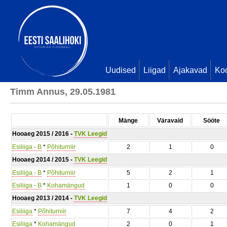
Uudised
Liigad
Ajakavad
Ko
Timm Annus, 29.05.1981
Mänge
Väravaid
Sööte
Hooaeg 2015 / 2016 -
TVK Leegid
Esiliiga - B
*
Põhiturniir
2
1
0
Hooaeg 2014 / 2015 -
TVK Leegid
Esiliiga - B
*
Põhiturniir
5
2
1
Esiliiga - B
*
Kohamängud
1
0
0
Hooaeg 2013 / 2014 -
TVK Leegid
Esiliiga
*
Põhiturniir
7
4
2
Esiliiga
*
Kohamängud
2
0
1