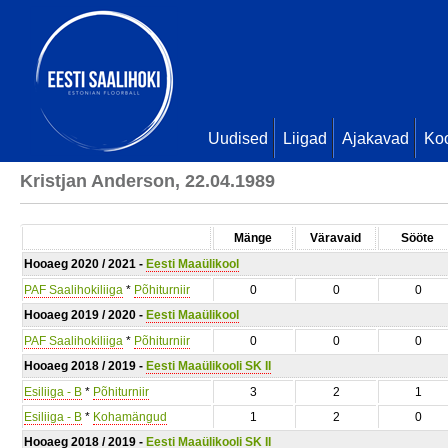
Uudised
Liigad
Ajakavad
Ko
Kristjan Anderson, 22.04.1989
Mänge
Väravaid
Sööte
Hooaeg 2020 / 2021 -
Eesti Maaülikool
PAF Saalihokiliiga
*
Põhiturniir
0
0
0
Hooaeg 2019 / 2020 -
Eesti Maaülikool
PAF Saalihokiliiga
*
Põhiturniir
0
0
0
Hooaeg 2018 / 2019 -
Eesti Maaülikooli SK II
Esiliiga - B
*
Põhiturniir
3
2
1
Esiliiga - B
*
Kohamängud
1
2
0
Hooaeg 2018 / 2019 -
Eesti Maaülikooli SK II