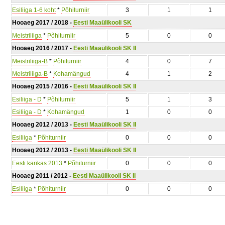
Esiliiga 1-6 koht
*
Põhiturniir
3
1
1
Hooaeg 2017 / 2018 -
Eesti Maaülikooli SK
Meistriliiga
*
Põhiturniir
5
0
0
Hooaeg 2016 / 2017 -
Eesti Maaülikooli SK II
Meistriliiga-B
*
Põhiturniir
4
0
7
Meistriliiga-B
*
Kohamängud
4
1
2
Hooaeg 2015 / 2016 -
Eesti Maaülikooli SK II
Esiliiga - D
*
Põhiturniir
5
1
3
Esiliiga - D
*
Kohamängud
1
0
0
Hooaeg 2012 / 2013 -
Eesti Maaülikooli SK II
Esiliiga
*
Põhiturniir
0
0
0
Hooaeg 2012 / 2013 -
Eesti Maaülikooli SK II
Eesti karikas 2013
*
Põhiturniir
0
0
0
Hooaeg 2011 / 2012 -
Eesti Maaülikooli SK II
Esiliiga
*
Põhiturniir
0
0
0