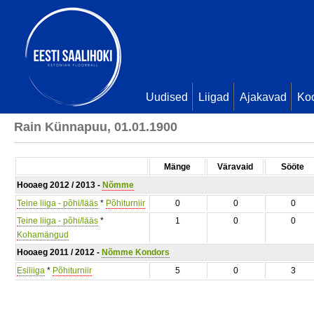
Uudised
Liigad
Ajakavad
Ko
Rain Künnapuu, 01.01.1900
Mänge
Väravaid
Sööte
Hooaeg 2012 / 2013 -
Nõmme
Teine liiga - põhi/lääs
*
Põhiturniir
0
0
0
Teine liiga - põhi/lääs
*
1
0
0
Kohamängud
Hooaeg 2011 / 2012 -
Nõmme Kondors
Esiliiga
*
Põhiturniir
5
0
3