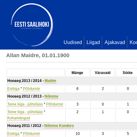
Uudised
Liigad
Ajakavad
Ko
Allan Maidre, 01.01.1900
Mänge
Väravaid
Sööte
Hooaeg 2013 / 2014 -
Maitim
Esiliiga
*
Põhiturniir
6
2
0
Hooaeg 2012 / 2013 -
Nõmme
Teine liiga - põhi/lääs
*
Põhiturniir
3
0
1
Teine liiga - põhi/lääs
*
2
1
0
Kohamängud
Hooaeg 2011 / 2012 -
Nõmme Kondors
Esiliiga
*
Põhiturniir
10
3
5