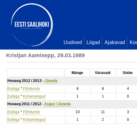
Uudised
Liigad
Ajakavad
Ko
Kristjan Aamisepp, 29.03.1989
Mänge
Väravaid
Sööte
Hooaeg 2012 / 2013 -
Jäneda
Esiliiga
*
Põhiturniir
8
8
4
Esiliiga
*
Kohamängud
1
1
0
Hooaeg 2011 / 2012 -
Augur / Jäneda
Esiliiga
*
Põhiturniir
10
11
3
Esiliiga
*
Kohamängud
1
2
0