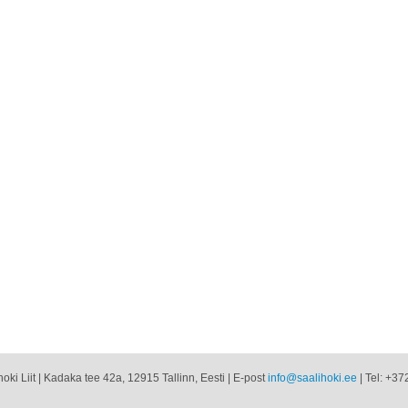
oki Liit | Kadaka tee 42a, 12915 Tallinn, Eesti | E-post
info@saalihoki.ee
| Tel: +37