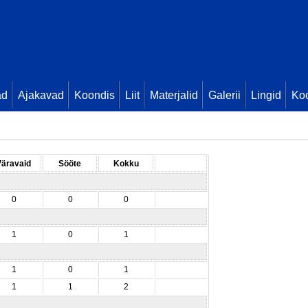
ad
Ajakavad
Koondis
Liit
Materjalid
Galerii
Lingid
Koo
Väravaid
Sööte
Kokku
0
0
0
1
0
1
1
0
1
1
1
2