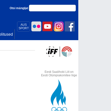
Otsi mängijat
AUS
SPORT
litused
Eesti Saalihoki Liit on
Eesti Olümpiakomitee liige