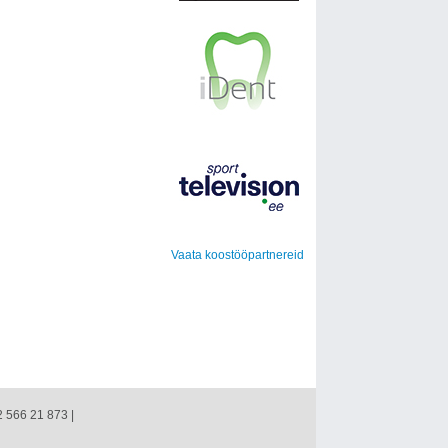
Vaata koostööpartnereid
2 566 21 873 |