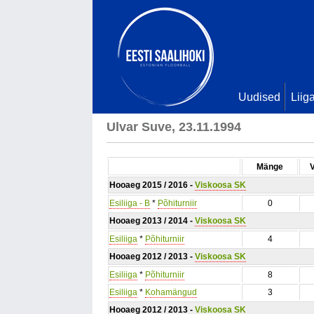
Uudised
Liig
Ulvar Suve, 23.11.1994
Mänge
Hooaeg 2015 / 2016 -
Viskoosa SK
Esiliiga - B
*
Põhiturniir
0
Hooaeg 2013 / 2014 -
Viskoosa SK
Esiliiga
*
Põhiturniir
4
Hooaeg 2012 / 2013 -
Viskoosa SK
Esiliiga
*
Põhiturniir
8
Esiliiga
*
Kohamängud
3
Hooaeg 2012 / 2013 -
Viskoosa SK