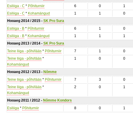
Esiliiga - C
*
Põhiturniir
6
0
1
Esiliiga - C
*
Kohamängud
1
1
0
Hooaeg 2014 / 2015 -
SK Pro Sura
Esiliiga - B
*
Põhiturniir
6
1
0
Esiliiga - B
*
Kohamängud
1
1
1
Hooaeg 2013 / 2014 -
SK Pro Sura
Teine liiga - põhi/lääs
*
Põhiturniir
7
1
0
Teine liiga - põhi/lääs
*
1
0
0
Kohamängud
Hooaeg 2012 / 2013 -
Nõmme
Teine liiga - põhi/lääs
*
Põhiturniir
7
3
0
Teine liiga - põhi/lääs
*
2
0
1
Kohamängud
Hooaeg 2011 / 2012 -
Nõmme Kondors
Esiliiga
*
Põhiturniir
8
0
1