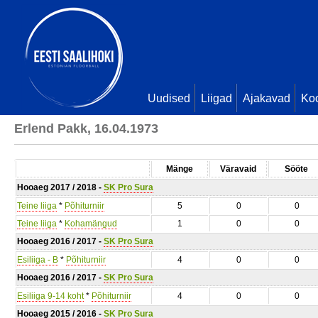
Uudised
Liigad
Ajakavad
Ko
Erlend Pakk, 16.04.1973
Mänge
Väravaid
Sööte
Hooaeg 2017 / 2018 -
SK Pro Sura
Teine liiga
*
Põhiturniir
5
0
0
Teine liiga
*
Kohamängud
1
0
0
Hooaeg 2016 / 2017 -
SK Pro Sura
Esiliiga - B
*
Põhiturniir
4
0
0
Hooaeg 2016 / 2017 -
SK Pro Sura
Esiliiga 9-14 koht
*
Põhiturniir
4
0
0
Hooaeg 2015 / 2016 -
SK Pro Sura