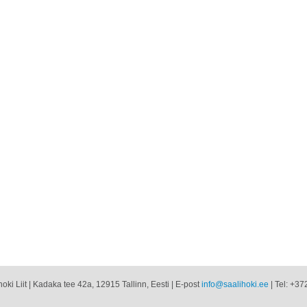
oki Liit | Kadaka tee 42a, 12915 Tallinn, Eesti | E-post
info@saalihoki.ee
| Tel: +37