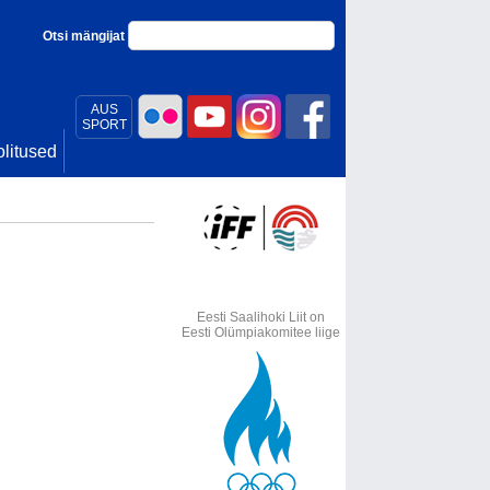
Otsi mängijat
AUS
SPORT
litused
Eesti Saalihoki Liit on
Eesti Olümpiakomitee liige