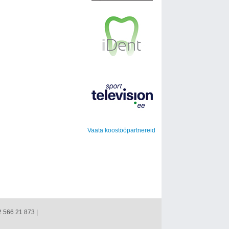
Vaata koostööpartnereid
2 566 21 873 |