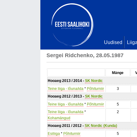
Uudised
Liig
Sergei Ridchenko, 28.05.1987
Mänge
Hooaeg 2013 / 2014 -
SK Nordic
Teine liiga - lõuna/ida
*
Põhiturniir
3
Hooaeg 2012 / 2013 -
SK Nordic
Teine liiga - lõuna/ida
*
Põhiturniir
5
Teine liiga - lõuna/ida
*
2
Kohamängud
Hooaeg 2011 / 2012 -
SK Nordic (Kunda)
Esiliiga
*
Põhiturniir
5