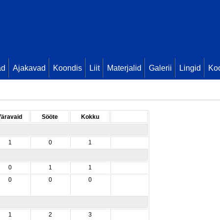
ad
Ajakavad
Koondis
Liit
Materjalid
Galerii
Lingid
Koo
Väravaid
Sööte
Kokku
1
0
1
0
1
1
0
0
0
1
2
3