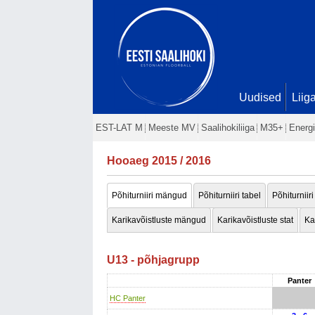
Uudised
Liig
EST-LAT M
Meeste MV
Saalihokiliiga
M35+
Energi
Hooaeg 2015 / 2016
Põhiturniiri mängud
Põhiturniiri tabel
Põhiturniiri
Karikavõistluste mängud
Karikavõistluste stat
Ka
U13 - põhjagrupp
Panter
HC Panter