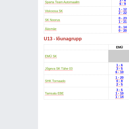
3 - 6
Sparta Team Automaailm
6 - 9
1 - 12
Viskoosa SK
2 - 22
0 - 23
SK Noorus
1 - 21
0 - 14
Ääsmäe
0 - 20
U13 - lõunagrupp
EMÜ
EMÜ SK
1 - 6
Jõgeva SK Tähe 03
3 - 5
6 - 10
1 - 20
SHK Tornaado
0 - 8
2 - 5
3 - 5
Tamsalu EBE
1 - 10
1 - 14