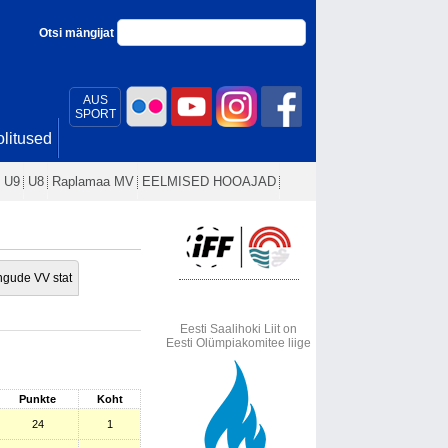
Otsi mängijat
AUS
SPORT
litused
U9
U8
Raplamaa MV
EELMISED HOOAJAD
gude VV stat
Eesti Saalihoki Liit on
Eesti Olümpiakomitee liige
Punkte
Koht
24
1