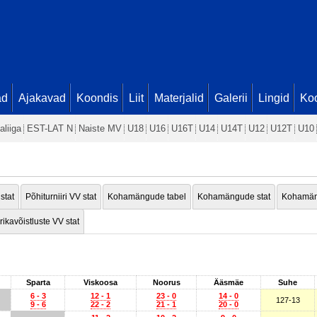
ad
Ajakavad
Koondis
Liit
Materjalid
Galerii
Lingid
Koo
aliiga
EST-LAT N
Naiste MV
U18
U16
U16T
U14
U14T
U12
U12T
U10
 stat
Põhiturniiri VV stat
Kohamängude tabel
Kohamängude stat
Kohamän
rikavõistluste VV stat
Sparta
Viskoosa
Noorus
Ääsmäe
Suhe
6 - 3
12 - 1
23 - 0
14 - 0
127-13
9 - 6
22 - 2
21 - 1
20 - 0