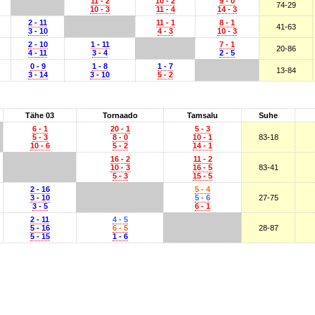
11 - 2
10 - 2
9 - 0
74-29
10 - 3
11 - 4
14 - 3
2 - 11
11 - 1
8 - 1
41-63
3 - 10
4 - 3
10 - 3
2 - 10
1 - 11
7 - 1
20-86
4 - 11
3 - 4
2 - 5
0 - 9
1 - 8
1 - 7
13-84
3 - 14
3 - 10
5 - 2
Tähe 03
Tornaado
Tamsalu
Suhe
6 - 1
20 - 1
5 - 3
5 - 3
8 - 0
10 - 1
83-18
10 - 6
5 - 2
14 - 1
16 - 2
11 - 2
10 - 3
16 - 5
83-41
5 - 3
15 - 5
2 - 16
5 - 4
3 - 10
5 - 6
27-75
3 - 5
6 - 1
2 - 11
4 - 5
5 - 16
6 - 5
28-87
5 - 15
1 - 6