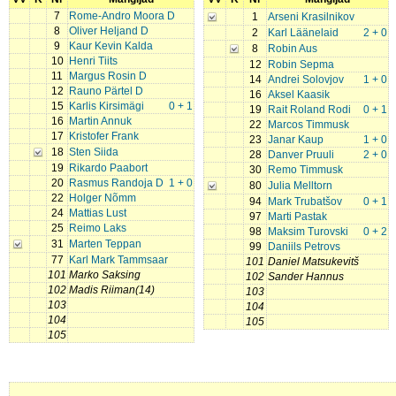
7
Rome-Andro Moora D
1
Arseni Krasilnikov
8
Oliver Heljand D
2
Karl Läänelaid
2 + 0
9
Kaur Kevin Kalda
8
Robin Aus
10
Henri Tiits
12
Robin Sepma
11
Margus Rosin D
14
Andrei Solovjov
1 + 0
12
Rauno Pärtel D
16
Aksel Kaasik
15
Karlis Kirsimägi
0 + 1
19
Rait Roland Rodi
0 + 1
16
Martin Annuk
22
Marcos Timmusk
17
Kristofer Frank
23
Janar Kaup
1 + 0
18
Sten Siida
28
Danver Pruuli
2 + 0
19
Rikardo Paabort
30
Remo Timmusk
20
Rasmus Randoja D
1 + 0
80
Julia Melltorn
22
Holger Nõmm
94
Mark Trubatšov
0 + 1
24
Mattias Lust
97
Marti Pastak
25
Reimo Laks
98
Maksim Turovski
0 + 2
31
Marten Teppan
99
Daniils Petrovs
77
Karl Mark Tammsaar
101
Daniel Matsukevitš
101
Marko Saksing
102
Sander Hannus
102
Madis Riiman(14)
103
103
104
104
105
105