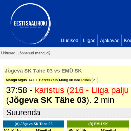
08:02 -
värav
. Rasmus Randoja D
Kirsimägi. Seis
1 - 1
11:49 -
värav
. Janar Kaup (
EMÜ 
23:20 -
värav
. Karl Läänelaid (
EM
23:32 -
värav
. Andrei Solovjov (
E
Uudised
Liigad
Ajakavad
Ko
1 - 4
Üritused
Lõppenud mängud
30:38 -
värav
. Karl Läänelaid (
EM
31:12 -
värav
. Danver Pruuli (
EM
Jõgeva SK Tähe 03 vs EMÜ SK
- 6
Mängu algus
14:07
Hetkel käib
Mäng on läbi
Publik
21
37:58 -
karistus (216 - Liiga palju
(
Jõgeva SK Tähe 03
). 2 min
Suurenda
(A) Jõgeva SK Tähe 03
(B) EMÜ SK
VV
K
Nr
Mängijad
VV
K
Nr
Mängijad