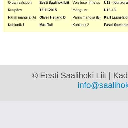
Organisatsioon
Eesti Saalihoki Liit
Võistluse nimetus
U13 - lõunagru
Kuupäev
13.11.2015
Mängu nr
U13-L3
Parim mängija (A)
Oliver Heljand D
Parim mängija (B)
Karl Läänelaid
Kohtunik 1
Mati Tali
Kohtunik 2
Pavel Semeno
© Eesti Saalihoki Liit | Ka
info@saalihok