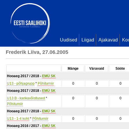
Uudised
Liigad
Ajakavad
Ko
Frederik Liiva, 27.06.2005
Mänge
Väravaid
Sööte
Hooaeg 2017 / 2018 -
EMÜ SK
U13 - põhjagrupp
*
Põhiturniir
0
0
0
Hooaeg 2017 / 2018 -
EMÜ SK
U13 B - karikavõistlused
*
0
0
0
Põhiturniir
Hooaeg 2017 / 2018 -
EMÜ SK
U13 - 1-4 koht
*
Põhiturniir
0
0
0
Hooaeg 2016 / 2017 -
EMÜ SK