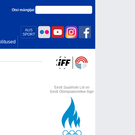
Otsi mängijat
AUS
SPORT
litused
Eesti Saalihoki Liit on
Eesti Olümpiakomitee liige