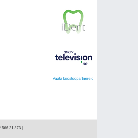
Vaata koostööpartnereid
2 566 21 873 |