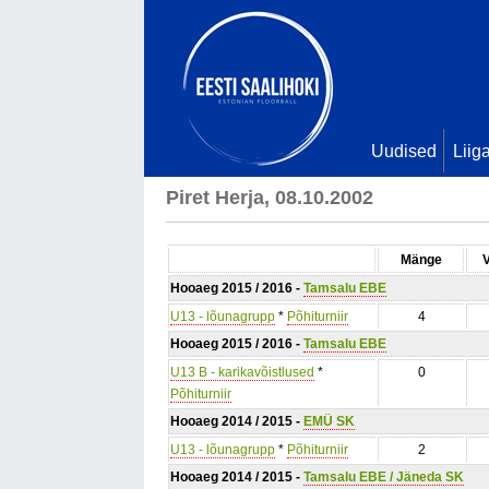
Uudised
Liig
Piret Herja, 08.10.2002
Mänge
Hooaeg 2015 / 2016 -
Tamsalu EBE
U13 - lõunagrupp
*
Põhiturniir
4
Hooaeg 2015 / 2016 -
Tamsalu EBE
U13 B - karikavõistlused
*
0
Põhiturniir
Hooaeg 2014 / 2015 -
EMÜ SK
U13 - lõunagrupp
*
Põhiturniir
2
Hooaeg 2014 / 2015 -
Tamsalu EBE / Jäneda SK