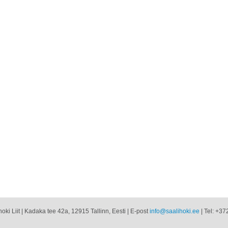
oki Liit | Kadaka tee 42a, 12915 Tallinn, Eesti | E-post
info@saalihoki.ee
| Tel: +37