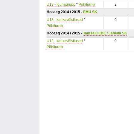
U13 - lõunagrupp
*
Põhiturniir
2
Hooaeg 2014 / 2015 -
EMÜ SK
U13 - karikavõistlused
*
0
Põhiturniir
Hooaeg 2014 / 2015 -
Tamsalu EBE / Jäneda SK
U13 - karikavõistlused
*
0
Põhiturniir