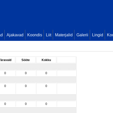
ad
Ajakavad
Koondis
Liit
Materjalid
Galerii
Lingid
Koo
Väravaid
Sööte
Kokku
0
0
0
0
0
0
0
0
0