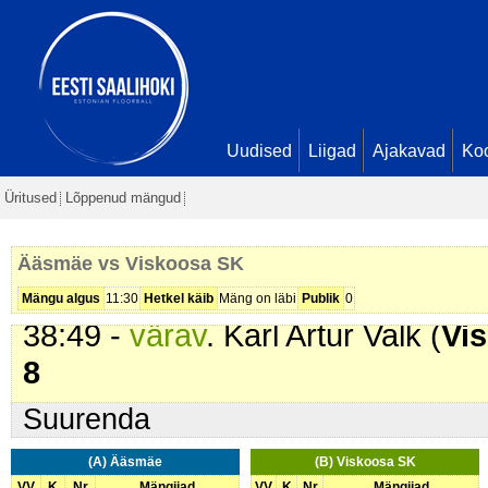
09:16 -
värav
. Janori Remmelg (
Seis
0 - 3
14:55 -
värav
. Klaus Laurik (
Ääs
17:53 -
värav
. Kristofer Tiik (
Visk
18:26 -
värav
. Kardo Liinjärv (
Vis
Uudised
Liigad
Ajakavad
Ko
26:10 -
karistus (212 - Maas män
Üritused
Lõppenud mängud
26:45 -
karistus (213 - Käega mä
28:10 -
värav
. Henri Lilp (
Viskoo
Ääsmäe vs Viskoosa SK
7
Mängu algus
11:30
Hetkel käib
Mäng on läbi
Publik
0
38:49 -
värav
. Karl Artur Valk (
Vi
8
Suurenda
(A) Ääsmäe
(B) Viskoosa SK
VV
K
Nr
Mängijad
VV
K
Nr
Mängijad