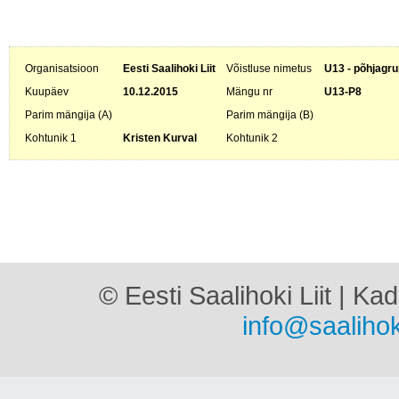
Organisatsioon
Eesti Saalihoki Liit
Võistluse nimetus
U13 - põhjagru
Kuupäev
10.12.2015
Mängu nr
U13-P8
Parim mängija (A)
Parim mängija (B)
Kohtunik 1
Kristen Kurval
Kohtunik 2
© Eesti Saalihoki Liit | Ka
info@saalihok