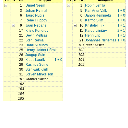
1
Urmet Neem
1
Robin Lehtla
3
Juhan Reimal
5
Karl Artur Valk
1 + 0
6
Tauro Nugis
6
Janori Remmelg
1 + 0
7
Rene Filippov
8
Karmo Silm
1 + 0
9
Jaan Rebane
10
Kristofer Tiik
1 + 1
17
Kristo Kondrov
11
Kardo Liinjärv
2 + 1
21
Devin Meltsas
12
Henri Lilp
1 + 1
22
Sten Reimal
21
Johannes Niinemäe
1 + 0
23
Danil Slizunov
101
Teet Kivisilla
25
Henry Haidor Hõrak
102
26
Jaagup Sule
103
28
Klaus Laurik
1 + 0
104
29
Rasmus Sume
105
30
Sten-Erik Krull
31
Steven Mihkelson
101
Jaanus Kallion
102
103
104
105