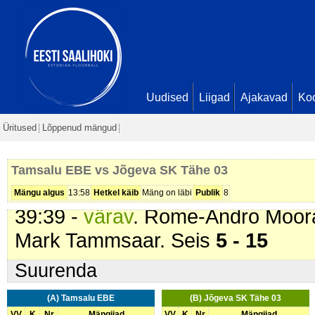
33:08 -
Ebaõnnestunud karistusv
33:08 -
karistus (201 - Kepilöök)
.
03
). 2 min
33:42 -
värav
. Oskar Vikk (
Tamsa
36:05 -
värav
. Oskar Vikk (
Tamsa
Uudised
Liigad
Ajakavad
Ko
37:43 -
värav
. Sten Siida (
Jõgeva
Üritused
Lõppenud mängud
Seis
5 - 13
38:06 -
värav
. Rome-Andro Moor
Tamsalu EBE vs Jõgeva SK Tähe 03
Henri Laurimäe. Seis
5 - 14
Mängu algus
13:58
Hetkel käib
Mäng on läbi
Publik
8
39:39 -
värav
. Rome-Andro Moor
Mark Tammsaar. Seis
5 - 15
Suurenda
(A) Tamsalu EBE
(B) Jõgeva SK Tähe 03
VV
K
Nr
Mängijad
VV
K
Nr
Mängijad