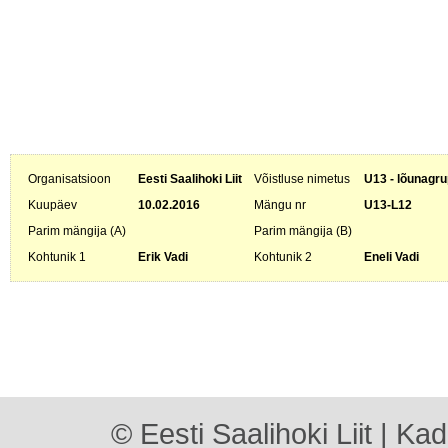
Organisatsioon
Eesti Saalihoki Liit
Võistluse nimetus
U13 - lõunagru
Kuupäev
10.02.2016
Mängu nr
U13-L12
Parim mängija (A)
Parim mängija (B)
Kohtunik 1
Erik Vadi
Kohtunik 2
Eneli Vadi
© Eesti Saalihoki Liit | Ka