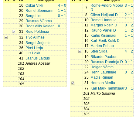
16
Oskar Vikk
4 + 0
Rome-Andro Moora
3 + 1
7
D
20
Romel Seemann
1 + 1
8
Oliver Heljand D
2 + 1
23
Sergei Int
0 + 1
10
Romet Hannula
1 + 1
29
Rasmus Võhma
11
Margus Rosin D
0 + 2
30
Roos Aliis Kelder
0 + 1
12
Rauno Pärtel D
1 + 2
31
Reio Põldmaa
15
Karlis Kirsimägi
1 + 1
32
Tivo Allmäe
16
Karl-Eerik Kukk D
34
Sergei Jerjomin
17
Marten Pehap
36
Piret Herja
18
Sten Siida
4 + 2
40
Liis Lokk
19
Rikardo Paabort
41
Jaanus Laidus
20
Rasmus Randoja D
0 + 1
101
Andres Aosaar
22
Holger Nõmm
102
24
Henri Laurimäe
0 + 2
103
25
Madis Riiman
104
31
Herman Merila
105
77
Karl Mark Tammsaar
3 + 1
101
Marko Saksing
102
103
104
105