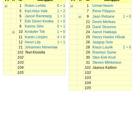
1
Robin Lehtla
0 + 1
1
Urmet Neem
5
Karl Artur Valk
1 + 2
7
Rene Filippov
6
Janori Remmelg
1 + 1
9
Jaan Rebane
1 + 0
7
Eiki Sören Keskla
1 + 0
21
Devin Meltsas
8
Karmo Silm
0 + 1
23
Danil Slizunov
10
Kristofer Tiik
1 + 0
24
Aaron Hakkaja
11
Kardo Liinjärv
4 + 0
25
Henry Haidor Hõrak
12
Henri Lilp
1 + 1
26
Jaagup Sule
21
Johannes Niinemäe
28
Klaus Laurik
2 + 0
101
Teet Kivisilla
29
Rasmus Sume
102
30
Sten-Erik Krull
103
31
Steven Mihkelson
104
101
Jaanus Kallion
105
102
103
104
105