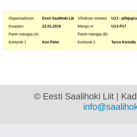
Organisatsioon
Eesti Saalihoki Liit
Võistluse nimetus
U13 - põhjagru
Kuupäev
22.01.2016
Mängu nr
U13-P17
Parim mängija (A)
Parim mängija (B)
Kohtunik 1
Ken Pähn
Kohtunik 2
Tarvo Kivisilla
© Eesti Saalihoki Liit | Ka
info@saalihok