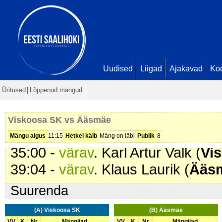
16:20 -
värav
. Eiki Sören Keskla 
Seis
5 - 1
24:39 -
värav
. Kardo Liinjärv (
Vis
6 - 1
25:57 -
värav
. Kardo Liinjärv (
Vis
Uudised
Liigad
Ajakavad
Ko
1
Üritused
Lõppenud mängud
29:29 -
värav
. Jaan Rebane (
Ää
32:19 -
värav
. Henri Lilp (
Viskoo
Viskoosa SK vs Ääsmäe
34:12 -
omavärav
. . Seis
9 - 2
Mängu algus
11:15
Hetkel käib
Mäng on läbi
Publik
8
35:00 -
värav
. Karl Artur Valk (
Vi
39:04 -
värav
. Klaus Laurik (
Ääs
Suurenda
(A) Viskoosa SK
(B) Ääsmäe
VV
K
Nr
Mängijad
VV
K
Nr
Mängijad