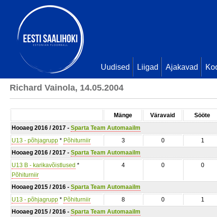
Uudised
Liigad
Ajakavad
Ko
Richard Vainola, 14.05.2004
Mänge
Väravaid
Sööte
Hooaeg 2016 / 2017 -
Sparta Team Automaailm
U13 - põhjagrupp
*
Põhiturniir
3
0
1
Hooaeg 2016 / 2017 -
Sparta Team Automaailm
U13 B - karikavõistlused
*
4
0
0
Põhiturniir
Hooaeg 2015 / 2016 -
Sparta Team Automaailm
U13 - põhjagrupp
*
Põhiturniir
8
0
1
Hooaeg 2015 / 2016 -
Sparta Team Automaailm