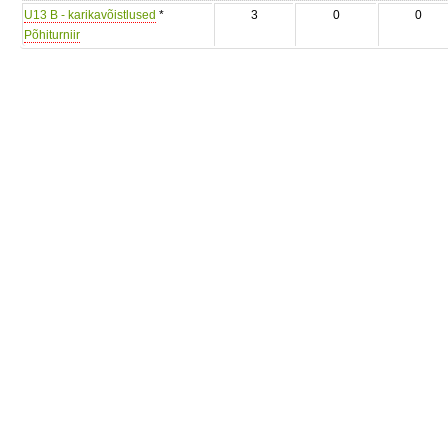
U13 B - karikavõistlused
*
3
0
0
Põhiturniir