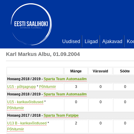
Uudised
Liigad
Ajakavad
Ko
Karl Markus Albu, 01.09.2004
Mänge
Väravaid
Sööte
Hooaeg 2018 / 2019 -
Sparta Team Automaailm
U15 - põhjagrupp
*
Põhiturniir
3
0
0
Hooaeg 2018 / 2019 -
Sparta Team Automaailm
U15 - karikavõistlused
*
0
0
0
Põhiturniir
Hooaeg 2017 / 2018 -
Sparta Team Fatpipe
U13 B - karikavõistlused
*
2
0
0
Põhiturniir