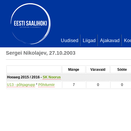
Uudised
Liigad
Ajakavad
Ko
Sergei Nikolajev, 27.10.2003
Mänge
Väravaid
Sööte
Hooaeg 2015 / 2016 -
SK Noorus
U13 - põhjagrupp
*
Põhiturniir
7
0
0