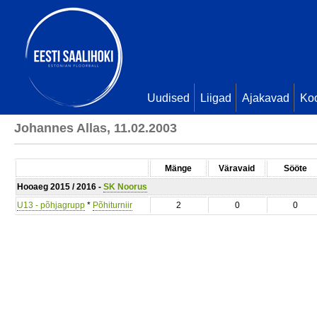
Uudised
Liigad
Ajakavad
Ko
Johannes Allas, 11.02.2003
Mänge
Väravaid
Sööte
Hooaeg 2015 / 2016 -
SK Noorus
U13 - põhjagrupp
*
Põhiturniir
2
0
0