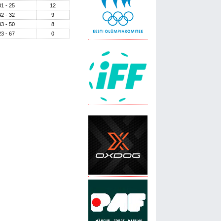
31 - 25
12
42 - 32
9
33 - 50
8
23 - 67
0