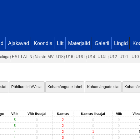
ad
Ajakavad
Koondis
Liit
Materjalid
Galerii
Lingid
Koo
aliiga
EST-LAT N
Naiste MV
U18
U16
U16T
U14
U14T
U12
U12T
U10
 stat
Põhiturniiri VV stat
Kohamängude tabel
Kohamängude stat
Kohamän
ge
Võit
Võit lisaajal
Kaotus
Kaotus lisaajal
Viik
Vära
5
0
2
0
0
5
0
2
0
0
4
0
2
1
0
4
0
3
0
0