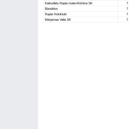
Kaitseliidu Rapla malev/Kehtna SK
7
Bändidos
7
Rapla Hokiklubi
7
Märjamaa Valla SK
7