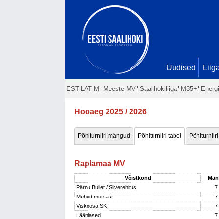
Uudised
Liig
EST-LAT M
Meeste MV
Saalihokiliiga
M35+
Energi
Hooaeg 2025 / 2026
Põhiturniiri mängud
Põhiturniiri tabel
Põhiturniiri
Raplamaa MV
Võistkond
Män
Pärnu Bullet / Silverehitus
7
Mehed metsast
7
Viskoosa SK
7
Läänlased
7