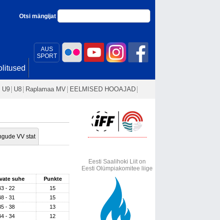
Otsi mängijat
AUS
SPORT
litused
U9
U8
Raplamaa MV
EELMISED HOOAJAD
gude VV stat
Eesti Saalihoki Liit on
Eesti Olümpiakomitee liige
vate suhe
Punkte
43 - 22
15
48 - 31
15
35 - 38
13
44 - 34
12