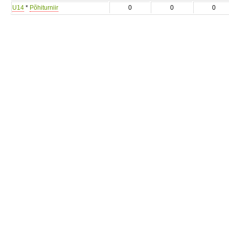
U14
*
Põhiturniir
0
0
0