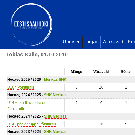
Uudised
Liigad
Ajakavad
Ko
Tobias Kalle, 01.10.2010
Mänge
Väravaid
Sööte
Hooaeg 2025 / 2026 -
Merikas SHK
U16
*
Põhiturniir
8
10
1
Hooaeg 2024 / 2025 -
SHK Merikas
U14 A - karikavõistlused
*
2
0
1
Põhiturniir
Hooaeg 2024 / 2025 -
SHK Merikas
U14 - põhjagrupp
*
Põhiturniir
9
18
5
Hooaeg 2023 / 2024 -
SHK Merikas