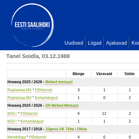
Uudised
Liigad
Ajakavad
Ko
Tanel Soidla, 03.12.1988
Mänge
Väravaid
Sööte
Hooaeg 2025 / 2026 -
Mehed metsast
Raplamaa MV
*
Põhiturniir
3
1
1
Raplamaa MV
*
Kohamängud
1
0
2
Hooaeg 2025 / 2026 -
SH Mehed Metsast
M35+
*
Põhiturniir
6
12
2
M35+
*
Kohamängud
1
1
2
Hooaeg 2017 / 2018 -
Jõgeva SK Tähe / Olivia
Meistriliiga
*
Põhiturniir
4
0
0