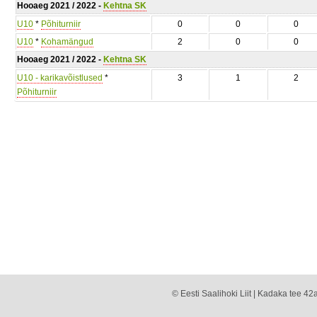
Hooaeg 2021 / 2022 -
Kehtna SK
U10
*
Põhiturniir
0
0
0
U10
*
Kohamängud
2
0
0
Hooaeg 2021 / 2022 -
Kehtna SK
U10 - karikavõistlused
*
3
1
2
Põhiturniir
© Eesti Saalihoki Liit | Kadaka tee 42a