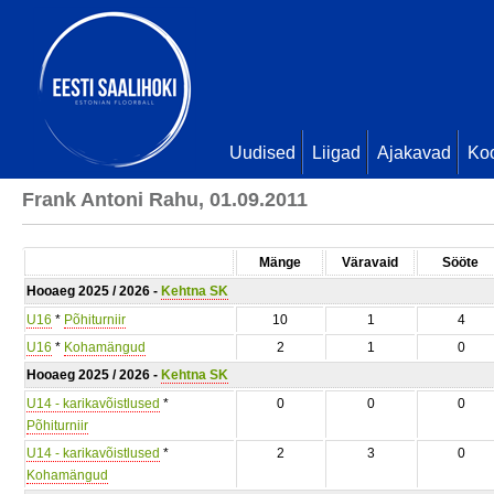
Uudised
Liigad
Ajakavad
Ko
Frank Antoni Rahu, 01.09.2011
Mänge
Väravaid
Sööte
Hooaeg 2025 / 2026 -
Kehtna SK
U16
*
Põhiturniir
10
1
4
U16
*
Kohamängud
2
1
0
Hooaeg 2025 / 2026 -
Kehtna SK
U14 - karikavõistlused
*
0
0
0
Põhiturniir
U14 - karikavõistlused
*
2
3
0
Kohamängud