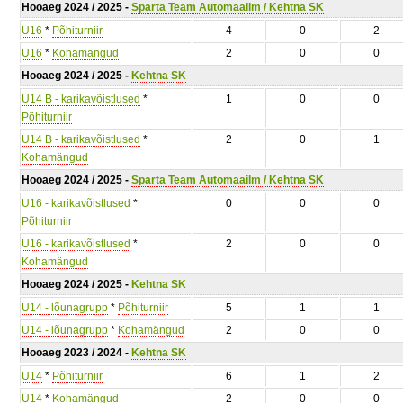
Hooaeg 2024 / 2025 -
Sparta Team Automaailm / Kehtna SK
U16
*
Põhiturniir
4
0
2
U16
*
Kohamängud
2
0
0
Hooaeg 2024 / 2025 -
Kehtna SK
U14 B - karikavõistlused
*
1
0
0
Põhiturniir
U14 B - karikavõistlused
*
2
0
1
Kohamängud
Hooaeg 2024 / 2025 -
Sparta Team Automaailm / Kehtna SK
U16 - karikavõistlused
*
0
0
0
Põhiturniir
U16 - karikavõistlused
*
2
0
0
Kohamängud
Hooaeg 2024 / 2025 -
Kehtna SK
U14 - lõunagrupp
*
Põhiturniir
5
1
1
U14 - lõunagrupp
*
Kohamängud
2
0
0
Hooaeg 2023 / 2024 -
Kehtna SK
U14
*
Põhiturniir
6
1
2
U14
*
Kohamängud
2
0
0