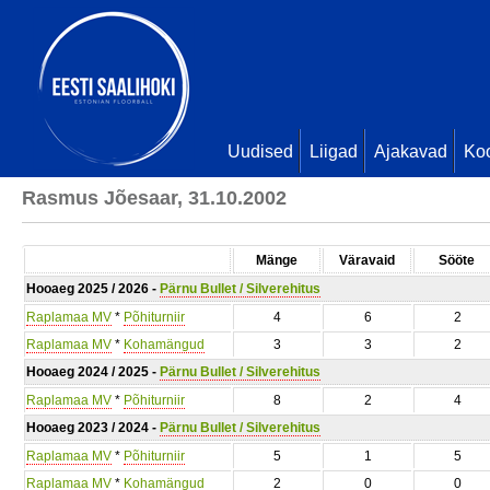
Uudised
Liigad
Ajakavad
Ko
Rasmus Jõesaar, 31.10.2002
Mänge
Väravaid
Sööte
Hooaeg 2025 / 2026 -
Pärnu Bullet / Silverehitus
Raplamaa MV
*
Põhiturniir
4
6
2
Raplamaa MV
*
Kohamängud
3
3
2
Hooaeg 2024 / 2025 -
Pärnu Bullet / Silverehitus
Raplamaa MV
*
Põhiturniir
8
2
4
Hooaeg 2023 / 2024 -
Pärnu Bullet / Silverehitus
Raplamaa MV
*
Põhiturniir
5
1
5
Raplamaa MV
*
Kohamängud
2
0
0