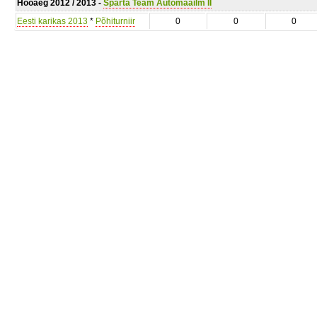
Hooaeg 2012 / 2013 -
Sparta Team Automaailm II
Eesti karikas 2013
*
Põhiturniir
0
0
0