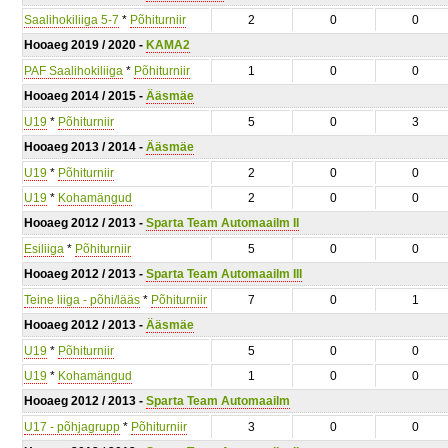
Saalihokiliiga 5-7
*
Põhiturniir
2
0
0
Hooaeg 2019 / 2020 -
KAMA2
PAF Saalihokiliiga
*
Põhiturniir
1
0
0
Hooaeg 2014 / 2015 -
Ääsmäe
U19
*
Põhiturniir
5
0
3
Hooaeg 2013 / 2014 -
Ääsmäe
U19
*
Põhiturniir
2
0
0
U19
*
Kohamängud
2
0
0
Hooaeg 2012 / 2013 -
Sparta Team Automaailm II
Esiliiga
*
Põhiturniir
5
0
0
Hooaeg 2012 / 2013 -
Sparta Team Automaailm III
Teine liiga - põhi/lääs
*
Põhiturniir
7
0
1
Hooaeg 2012 / 2013 -
Ääsmäe
U19
*
Põhiturniir
5
0
0
U19
*
Kohamängud
1
0
0
Hooaeg 2012 / 2013 -
Sparta Team Automaailm
U17 - põhjagrupp
*
Põhiturniir
3
0
0