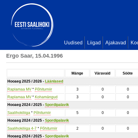
Uudised
Liigad
Ajakavad
Ko
Ergo Saar, 15.04.1996
Mänge
Väravaid
Sööte
Hooaeg 2025 / 2026 -
Läänlased
Raplamaa MV
*
Põhiturniir
3
0
0
Raplamaa MV
*
Kohamängud
3
0
0
Hooaeg 2024 / 2025 -
Spordipalavik
Saalihokiliiga
*
Põhiturniir
5
0
0
Hooaeg 2024 / 2025 -
Spordipalavik
Saalihokiliiga 4-7
*
Põhiturniir
2
0
0
Hooaeg 2024 / 2025 -
Spordipalavik