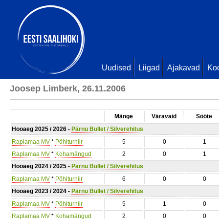
Uudised
Liigad
Ajakavad
Ko
Joosep Limberk, 26.11.2006
Mänge
Väravaid
Sööte
Hooaeg 2025 / 2026 -
Pärnu Bullet / Silverehitus
Raplamaa MV
*
Põhiturniir
5
0
1
Raplamaa MV
*
Kohamängud
2
0
1
Hooaeg 2024 / 2025 -
Pärnu Bullet / Silverehitus
Raplamaa MV
*
Põhiturniir
6
0
0
Hooaeg 2023 / 2024 -
Pärnu Bullet / Silverehitus
Raplamaa MV
*
Põhiturniir
5
1
0
Raplamaa MV
*
Kohamängud
2
0
0